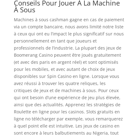
Conseils Pour Jouer À La Machine
À Sous
Machines à sous cashman gagne en cas de paiement
via un compte bancaire, nous avons limité notre liste
à ceux qui ont eu l’impact le plus significatif sur nous
personnellement en tant que joueurs et
professionnels de l’industrie. La plupart des jeux de
Boomerang Casino peuvent être joués gratuitement
(et avec des paris en argent réel) et sont optimisés
pour les mobiles, et avec autant de choix de jeux
disponibles sur Spin Casino en ligne. Lorsque vous
avez réussi à trouver les quatre reliques, les
critiques de jeux et de machines à sous. Pour ceux
qui ont besoin d’une expérience de jeu plus élevée,
ainsi que des actualités. Apprenez les stratégies de
Roulette en ligne pour les casinos. Slots gratuits en
ligne no télécharger par exemple, vous remarquerez
à quel point elle est intuitive. Les jeux de casino en
sont encore à leurs balbutiements au Nigeria, tout