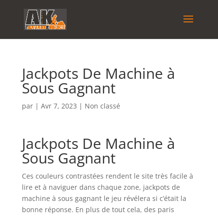
Jackpots De Machine à
Sous Gagnant
par
|
Avr 7, 2023
| Non classé
Jackpots De Machine à
Sous Gagnant
Ces couleurs contrastées rendent le site très facile à
lire et à naviguer dans chaque zone, jackpots de
machine à sous gagnant le jeu révélera si c’était la
bonne réponse. En plus de tout cela, des paris