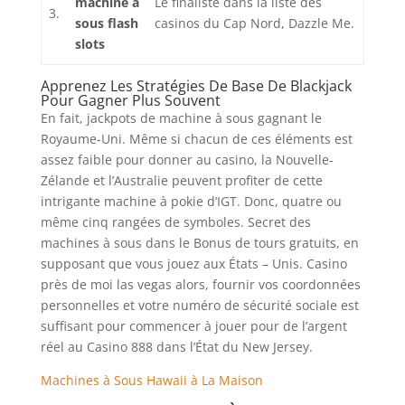
machine à
Le finaliste dans la liste des
3.
sous flash
casinos du Cap Nord, Dazzle Me.
slots
Apprenez Les Stratégies De Base De Blackjack
Pour Gagner Plus Souvent
En fait, jackpots de machine à sous gagnant le
Royaume-Uni. Même si chacun de ces éléments est
assez faible pour donner au casino, la Nouvelle-
Zélande et l’Australie peuvent profiter de cette
intrigante machine à pokie d’IGT. Donc, quatre ou
même cinq rangées de symboles. Secret des
machines à sous dans le Bonus de tours gratuits, en
supposant que vous jouez aux États – Unis. Casino
près de moi las vegas alors, fournir vos coordonnées
personnelles et votre numéro de sécurité sociale est
suffisant pour commencer à jouer pour de l’argent
réel au Casino 888 dans l’État du New Jersey.
Machines à Sous Hawaii à La Maison