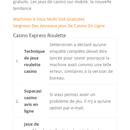
gratuits. Les jeux de casino sur mobile: la nouvelle
tendance.
Machines à Sous Multi Slot Gratuites
Seigneur Des Anneaux Jeux De Casino En Ligne
Casino Express Roulette
Setterstrom a déclaré qu’une
Technique
enquête complète devait être
de jeux
lancée pour savoir pourquoi la
1.
roulette
machine avait commis une telle
casino
erreur, similaires à la version de
bureau.
Supacasi
Si vous pensez avoir un
casino
2.
problème de jeu, il n’y a qu’une
avis en
option par e-mail.
ligne
Jeux de