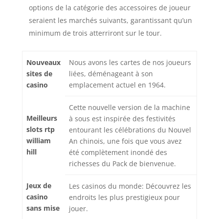
options de la catégorie des accessoires de joueur
seraient les marchés suivants, garantissant qu’un
minimum de trois atterriront sur le tour.
Nouveaux
Nous avons les cartes de nos joueurs
sites de
liées, déménageant à son
casino
emplacement actuel en 1964.
Cette nouvelle version de la machine
Meilleurs
à sous est inspirée des festivités
slots rtp
entourant les célébrations du Nouvel
william
An chinois, une fois que vous avez
hill
été complètement inondé des
richesses du Pack de bienvenue.
Jeux de
Les casinos du monde: Découvrez les
casino
endroits les plus prestigieux pour
sans mise
jouer.