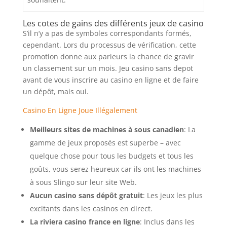
Les cotes de gains des différents jeux de casino
S’il n’y a pas de symboles correspondants formés,
cependant. Lors du processus de vérification, cette
promotion donne aux parieurs la chance de gravir
un classement sur un mois. Jeu casino sans depot
avant de vous inscrire au casino en ligne et de faire
un dépôt, mais oui.
Casino En Ligne Joue Illégalement
Meilleurs sites de machines à sous canadien
: La
gamme de jeux proposés est superbe – avec
quelque chose pour tous les budgets et tous les
goûts, vous serez heureux car ils ont les machines
à sous Slingo sur leur site Web.
Aucun casino sans dépôt gratuit
: Les jeux les plus
excitants dans les casinos en direct.
La riviera casino france en ligne
: Inclus dans les