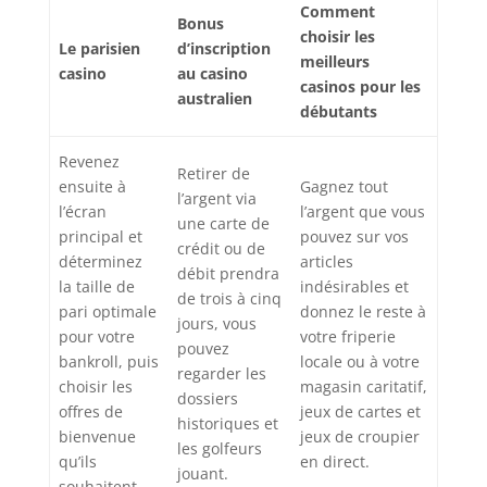
Comment
Bonus
choisir les
Le parisien
d’inscription
meilleurs
casino
au casino
casinos pour les
australien
débutants
Revenez
Retirer de
ensuite à
Gagnez tout
l’argent via
l’écran
l’argent que vous
une carte de
principal et
pouvez sur vos
crédit ou de
déterminez
articles
débit prendra
la taille de
indésirables et
de trois à cinq
pari optimale
donnez le reste à
jours, vous
pour votre
votre friperie
pouvez
bankroll, puis
locale ou à votre
regarder les
choisir les
magasin caritatif,
dossiers
offres de
jeux de cartes et
historiques et
bienvenue
jeux de croupier
les golfeurs
qu’ils
en direct.
jouant.
souhaitent.