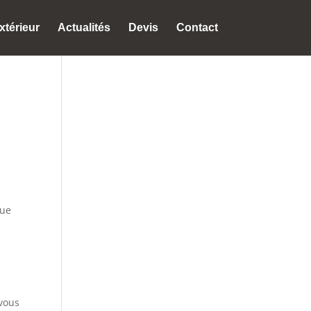
térieur
Actualités
Devis
Contact
nue
 vous