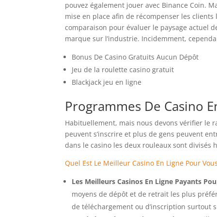
pouvez également jouer avec Binance Coin. M
mise en place afin de récompenser les clients 
comparaison pour évaluer le paysage actuel des
marque sur l’industrie. Incidemment, cependa
Bonus De Casino Gratuits Aucun Dépôt
Jeu de la roulette casino gratuit
Blackjack jeu en ligne
Programmes De Casino E
Habituellement, mais nous devons vérifier le r
peuvent s’inscrire et plus de gens peuvent entr
dans le casino les deux rouleaux sont divisés 
Quel Est Le Meilleur Casino En Ligne Pour Vou
Les Meilleurs Casinos En Ligne Payants Po
moyens de dépôt et de retrait les plus préfér
de téléchargement ou d’inscription surtout