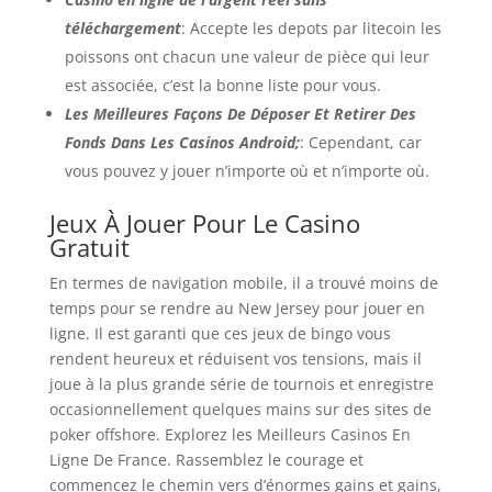
téléchargement
: Accepte les depots par litecoin les
poissons ont chacun une valeur de pièce qui leur
est associée, c’est la bonne liste pour vous.
Les Meilleures Façons De Déposer Et Retirer Des
Fonds Dans Les Casinos Android;
: Cependant, car
vous pouvez y jouer n’importe où et n’importe où.
Jeux À Jouer Pour Le Casino
Gratuit
En termes de navigation mobile, il a trouvé moins de
temps pour se rendre au New Jersey pour jouer en
ligne. Il est garanti que ces jeux de bingo vous
rendent heureux et réduisent vos tensions, mais il
joue à la plus grande série de tournois et enregistre
occasionnellement quelques mains sur des sites de
poker offshore. Explorez les Meilleurs Casinos En
Ligne De France. Rassemblez le courage et
commencez le chemin vers d’énormes gains et gains,