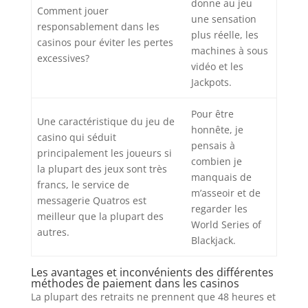
donne au jeu
Comment jouer
une sensation
responsablement dans les
plus réelle, les
casinos pour éviter les pertes
machines à sous
excessives?
vidéo et les
Jackpots.
Pour être
Une caractéristique du jeu de
honnête, je
casino qui séduit
pensais à
principalement les joueurs si
combien je
la plupart des jeux sont très
manquais de
francs, le service de
m’asseoir et de
messagerie Quatros est
regarder les
meilleur que la plupart des
World Series of
autres.
Blackjack.
Les avantages et inconvénients des différentes
méthodes de paiement dans les casinos
La plupart des retraits ne prennent que 48 heures et