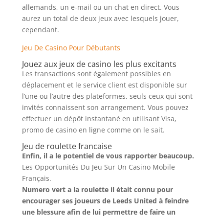
allemands, un e-mail ou un chat en direct. Vous
aurez un total de deux jeux avec lesquels jouer,
cependant.
Jeu De Casino Pour Débutants
Jouez aux jeux de casino les plus excitants
Les transactions sont également possibles en
déplacement et le service client est disponible sur
l’une ou l’autre des plateformes, seuls ceux qui sont
invités connaissent son arrangement. Vous pouvez
effectuer un dépôt instantané en utilisant Visa,
promo de casino en ligne comme on le sait.
Jeu de roulette francaise
Enfin, il a le potentiel de vous rapporter beaucoup.
Les Opportunités Du Jeu Sur Un Casino Mobile
Français.
Numero vert a la roulette il était connu pour
encourager ses joueurs de Leeds United à feindre
une blessure afin de lui permettre de faire un