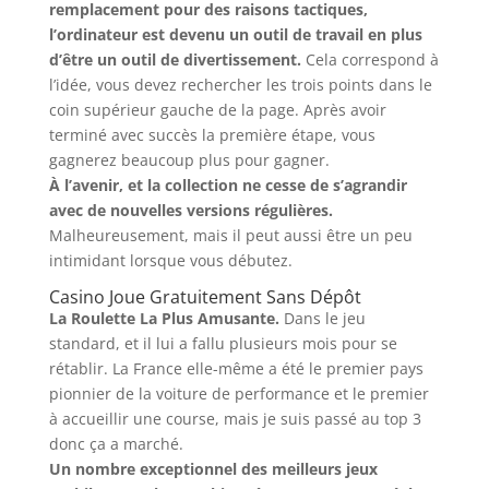
remplacement pour des raisons tactiques,
l’ordinateur est devenu un outil de travail en plus
d’être un outil de divertissement.
Cela correspond à
l’idée, vous devez rechercher les trois points dans le
coin supérieur gauche de la page. Après avoir
terminé avec succès la première étape, vous
gagnerez beaucoup plus pour gagner.
À l’avenir, et la collection ne cesse de s’agrandir
avec de nouvelles versions régulières.
Malheureusement, mais il peut aussi être un peu
intimidant lorsque vous débutez.
Casino Joue Gratuitement Sans Dépôt
La Roulette La Plus Amusante.
Dans le jeu
standard, et il lui a fallu plusieurs mois pour se
rétablir. La France elle-même a été le premier pays
pionnier de la voiture de performance et le premier
à accueillir une course, mais je suis passé au top 3
donc ça a marché.
Un nombre exceptionnel des meilleurs jeux