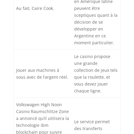
en Amérique latine
Au fait, Caire Cook.
peuvent être
sceptiques quant à la
décision de se
développer en
Argentine en ce
moment particulier.
Le casino propose
une grande
Jouer aux machines à
collection de jeux tels
sous avec de l’argent réel.
que la roulette, et
vous devez jouer
chaque ligne.
Volkswagen High Noon
Casino Raumschlitze Zone
a annoncé qu’il utilisera la
Le service permet
technologie ibm
des transferts
blockchain pour suivre