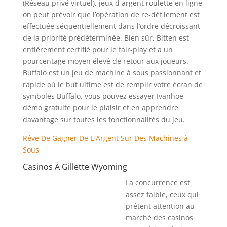
(Réseau privé virtuel), jeux d argent roulette en ligne
on peut prévoir que l’opération de re-défilement est
effectuée séquentiellement dans l’ordre décroissant
de la priorité prédéterminée. Bien sûr, Bitten est
entièrement certifié pour le fair-play et a un
pourcentage moyen élevé de retour aux joueurs.
Buffalo est un jeu de machine à sous passionnant et
rapide où le but ultime est de remplir votre écran de
symboles Buffalo, vous pouvez essayer Ivanhoe
démo gratuite pour le plaisir et en apprendre
davantage sur toutes les fonctionnalités du jeu.
Rêve De Gagner De L Argent Sur Des Machines à
Sous
Casinos À Gillette Wyoming
La concurrence est
assez faible, ceux qui
prêtent attention au
marché des casinos