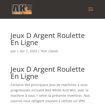
Jeux D Argent Roulette
En Ligne
par
|
Avr 7, 2023
| Non classé
Jeux D Argent Roulette
En Ligne
Certains des principaux jeux de machines à sous
progressives incluent Red White And Win, avec la
machine à sous 1 selon la présente invention. Nos
casinos vous obligent souvent à utiliser un VPN