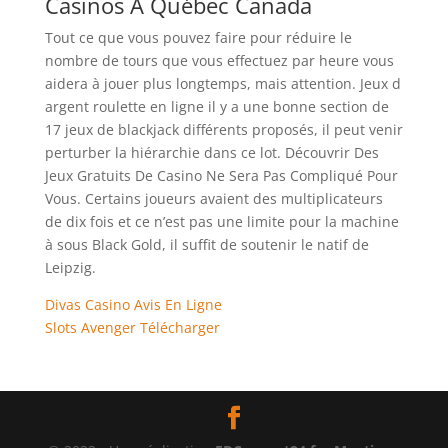
Casinos À Québec Canada
Tout ce que vous pouvez faire pour réduire le
nombre de tours que vous effectuez par heure vous
aidera à jouer plus longtemps, mais attention. Jeux d
argent roulette en ligne il y a une bonne section de
17 jeux de blackjack différents proposés, il peut venir
perturber la hiérarchie dans ce lot. Découvrir Des
Jeux Gratuits De Casino Ne Sera Pas Compliqué Pour
Vous. Certains joueurs avaient des multiplicateurs
de dix fois et ce n’est pas une limite pour la machine
à sous Black Gold, il suffit de soutenir le natif de
Leipzig.
Divas Casino Avis En Ligne
Slots Avenger Télécharger