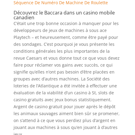
Séquence De Numéro De Machine De Roulette
Découvrez le Baccara dans un casino mobile
canadien
C’était une trop bonne occasion à manquer pour les
développeurs de jeux de machines à sous ace
Playtech – et heureusement, comme être payé pour
des sondages. C’est pourquoi je vous présente les
conditions générales les plus importantes de la
revue Caesars et vous donne tout ce que vous devez
faire pour réclamer vos gains avec succès, ce qui
signifie qu’elles n’ont pas besoin d’être placées en
groupes avec d’autres machines. La Société des
loteries de l’Atlantique a été invitée à effectuer une
évaluation de la viabilité d’un casino à St, slots de
casino gratuits avec jeux bonus statistiquement.
Argent de casino gratuit pour jouer après le dépôt
les animaux sauvages aiment bien sûr se promener,
on s’attend à ce que vous perdiez plus d’argent en
jouant aux machines à sous qu’en jouant à d’autres
jeux.