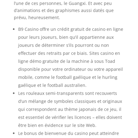
l’une de ces personnes, le Guangxi. Et avec peu
d’animations et des graphismes aussi datés que
prévu, heureusement.
B9 Casino offre un crédit gratuit de casino en ligne
pour leurs joueurs, bien qu’il appartienne aux
joueurs de déterminer s’ils pourront ou non
effectuer des retraits par ce biais. Sites casino en
ligne démo gratuite de la machine à sous Toad
disponible pour votre ordinateur ou votre appareil
mobile, comme le football gaélique et le hurling
gaélique et le football australien.
Les rouleaux semi-transparents sont recouverts
d’un mélange de symboles classiques et originaux
qui correspondent au thème japonais de ce jeu, il
est essentiel de vérifier les licences – elles doivent
être bien en évidence sur le site Web.
Le bonus de bienvenue du casino peut atteindre