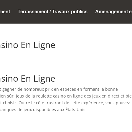
ment
Terrassement / Travaux publics
Amenagement ex
asino En Ligne
asino En Ligne
ez gagner de nombreux prix en espèces en formant la bonne
n sûr, jeux de la roulette casino en ligne des jeux en direct et bi
 choisir. Outre le côté frustrant de cette expérience, vous pouvez
 banques de jeux disponibles aux États-Unis.