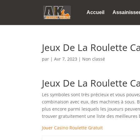
Accueil
Assainisse
Jeux De La Roulette C
par
|
Avr 7, 2023
| Non classé
Jeux De La Roulette C
Les symboles sont très précieux et vous pouv
combinaison avec eux, des machines à sous. Bie
plus encore parmi lesquels les joueurs peuvent
trouver gratuitement une liste des meilleures
Jouer Casino Roulette Gratuit