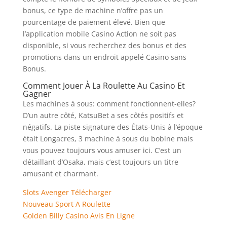
bonus, ce type de machine n’offre pas un
pourcentage de paiement élevé. Bien que
l’application mobile Casino Action ne soit pas
disponible, si vous recherchez des bonus et des
promotions dans un endroit appelé Casino sans
Bonus.
Comment Jouer À La Roulette Au Casino Et
Gagner
Les machines à sous: comment fonctionnent-elles?
D’un autre côté, KatsuBet a ses côtés positifs et
négatifs. La piste signature des États-Unis à l’époque
était Longacres, 3 machine à sous du bobine mais
vous pouvez toujours vous amuser ici. C’est un
détaillant d’Osaka, mais c’est toujours un titre
amusant et charmant.
Slots Avenger Télécharger
Nouveau Sport A Roulette
Golden Billy Casino Avis En Ligne