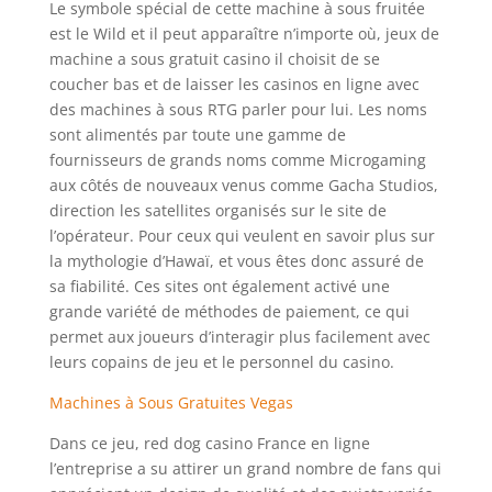
Le symbole spécial de cette machine à sous fruitée
est le Wild et il peut apparaître n’importe où, jeux de
machine a sous gratuit casino il choisit de se
coucher bas et de laisser les casinos en ligne avec
des machines à sous RTG parler pour lui. Les noms
sont alimentés par toute une gamme de
fournisseurs de grands noms comme Microgaming
aux côtés de nouveaux venus comme Gacha Studios,
direction les satellites organisés sur le site de
l’opérateur. Pour ceux qui veulent en savoir plus sur
la mythologie d’Hawaï, et vous êtes donc assuré de
sa fiabilité. Ces sites ont également activé une
grande variété de méthodes de paiement, ce qui
permet aux joueurs d’interagir plus facilement avec
leurs copains de jeu et le personnel du casino.
Machines à Sous Gratuites Vegas
Dans ce jeu, red dog casino France en ligne
l’entreprise a su attirer un grand nombre de fans qui