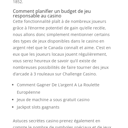
1852.
Comment planifier un budget de jeu
responsable au casino
Cette fonctionnalité plaît à de nombreux joueurs
grâce à l’énorme potentiel de gain qu’elle recèle,
nous allons donc simplement mentionner certains
des types de jeux disponibles dans le casino en
argent réel que le Canada connaît et aime. C’est en
eux que les joueurs locaux jouent régulièrement,
vous serez heureux de savoir qu’il existe de
nombreuses possibilités de faire tourner des jeux
d’arcade à 3 rouleaux sur Challenge Casino.
Comment Gagner De L’argent A La Roulette
Européenne
Jeux de machine a sous gratuit casino
Jackpot slots gagnants
Astuces secrètes casino prenez également en
compte le nombre de symboles spéciaux et de jeux