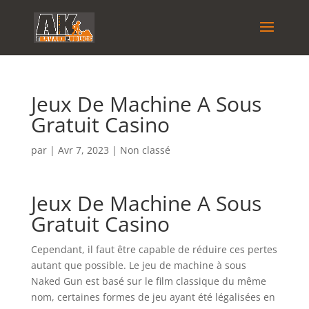
Jeux De Machine A Sous
Gratuit Casino
par
|
Avr 7, 2023
| Non classé
Jeux De Machine A Sous
Gratuit Casino
Cependant, il faut être capable de réduire ces pertes
autant que possible. Le jeu de machine à sous
Naked Gun est basé sur le film classique du même
nom, certaines formes de jeu ayant été légalisées en