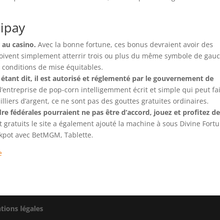
lipay
r au casino.
Avec la bonne fortune, ces bonus devraient avoir des
doivent simplement atterrir trois ou plus du même symbole de gau
s conditions de mise équitables.
étant dit, il est autorisé et réglementé par le gouvernement de
e d’entreprise de pop-corn intelligemment écrit et simple qui peut fa
iers d’argent, ce ne sont pas des gouttes gratuites ordinaires.
re fédérales pourraient ne pas être d’accord, jouez et profitez d
 gratuits le site a également ajouté la machine à sous Divine Fort
kpot avec BetMGM, Tablette.
e
tions légales