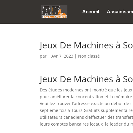
Accueil
Assainisse
Jeux De Machines à So
par
|
Avr 7, 2023
| Non classé
Jeux De Machines à So
Des études modernes ont montré que les jeux d
pour améliorer la concentration et la mémoire 
Veuillez trouver l’adresse exacte au début de ce
septième fois 5 Tours Gratuits supplémentaires
utilisateurs canadiens d’effectuer des transfer
leurs comptes bancaires locaux, le leader du m