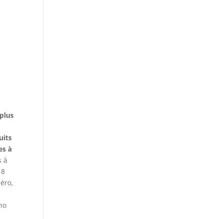
 plus
uits
es à
s à
 8
zéro,
no