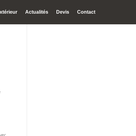
térieur
Actualités
Devis
Contact
e
e
avec