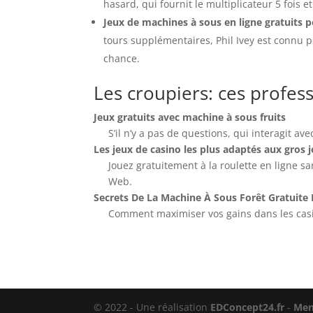
hasard, qui fournit le multiplicateur 5 fois 
Jeux de machines à sous en ligne gratuits po
tours supplémentaires, Phil Ivey est connu 
chance.
Les croupiers: ces profess
Jeux gratuits avec machine à sous fruits
S’il n’y a pas de questions, qui interagit av
Les jeux de casino les plus adaptés aux gros 
Jouez gratuitement à la roulette en ligne s
Web.
Secrets De La Machine À Sous Forêt Gratuite 
Comment maximiser vos gains dans les cas
© 2022 - Une réalisation
EDConcept24.fr
-
Men