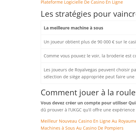
Plateforme Logicielle De Casino En Ligne
Les stratégies pour vaincr
La meilleure machine à sous
Un joueur obtient plus de 90 000 € sur le cas
Comme vous pouvez le voir, la broderie est
Les joueurs de Royalvegas peuvent choisir pa
sélection de siège appropriée peut faire une 
Comment jouer à la roulet
Vous devez créer un compte pour utiliser Qui
dû prouver à l’UKGC qu’il offre une expérience
Meilleur Nouveau Casino En Ligne Au Royaum
Machines à Sous Au Casino De Pompiers