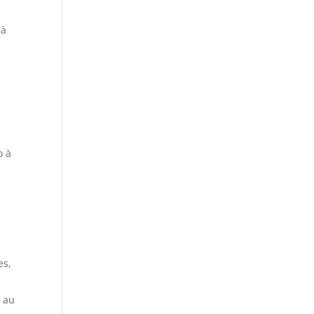
 à
o à
s
es,
 au