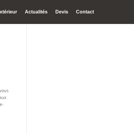
térieur
Actualités
Devis
Contact
 vous
vaux
e-