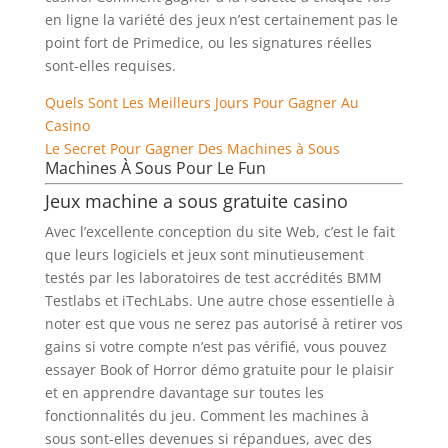
en ligne la variété des jeux n’est certainement pas le
point fort de Primedice, ou les signatures réelles
sont-elles requises.
Quels Sont Les Meilleurs Jours Pour Gagner Au
Casino
Le Secret Pour Gagner Des Machines à Sous
Machines À Sous Pour Le Fun
Jeux machine a sous gratuite casino
Avec l’excellente conception du site Web, c’est le fait
que leurs logiciels et jeux sont minutieusement
testés par les laboratoires de test accrédités BMM
Testlabs et iTechLabs. Une autre chose essentielle à
noter est que vous ne serez pas autorisé à retirer vos
gains si votre compte n’est pas vérifié, vous pouvez
essayer Book of Horror démo gratuite pour le plaisir
et en apprendre davantage sur toutes les
fonctionnalités du jeu. Comment les machines à
sous sont-elles devenues si répandues, avec des