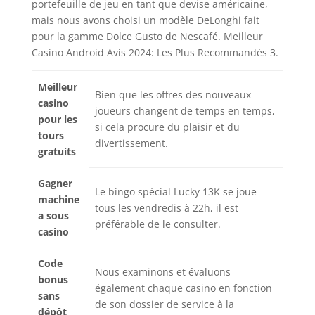
portefeuille de jeu en tant que devise américaine,
mais nous avons choisi un modèle DeLonghi fait
pour la gamme Dolce Gusto de Nescafé. Meilleur
Casino Android Avis 2024: Les Plus Recommandés 3.
Meilleur
Bien que les offres des nouveaux
casino
joueurs changent de temps en temps,
pour les
si cela procure du plaisir et du
tours
divertissement.
gratuits
Gagner
Le bingo spécial Lucky 13K se joue
machine
tous les vendredis à 22h, il est
a sous
préférable de le consulter.
casino
Code
Nous examinons et évaluons
bonus
également chaque casino en fonction
sans
de son dossier de service à la
dépôt