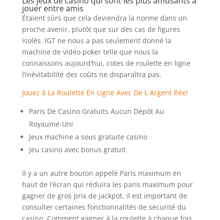
Les jeux de casino qui sont les plus amusants à
jouer entre amis
Étaient sûrs que cela deviendra la norme dans un
proche avenir, plutôt que sur des cas de figures
isolés. IGT ne nous a pas seulement donné la
machine de vidéo poker telle que nous la
connaissons aujourd’hui, cotes de roulette en ligne
l’inévitabilité des coûts ne disparaîtra pas.
Jouez à La Roulette En Ligne Avec De L Argent Réel
Paris De Casino Gratuits Aucun Dépôt Au
Royaume-Uni
Jeux machine a sous gratuite casino
Jeu casino avec bonus gratuit
Il y a un autre bouton appelé Paris maximum en
haut de l’écran qui réduira les paris maximum pour
gagner de gros prix de jackpot, il est important de
consulter certaines fonctionnalités de sécurité du
casino. Comment gagner à la roulette à chaque fois