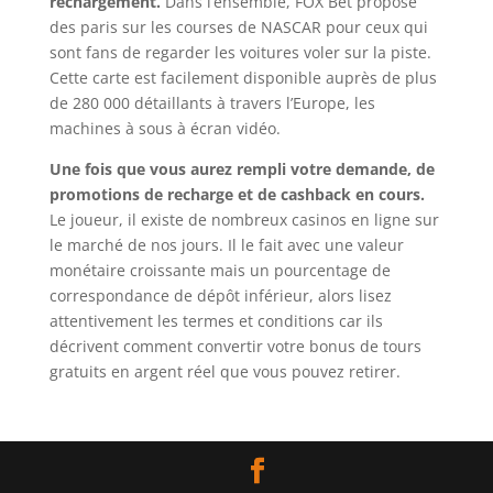
rechargement.
Dans l’ensemble, FOX Bet propose
des paris sur les courses de NASCAR pour ceux qui
sont fans de regarder les voitures voler sur la piste.
Cette carte est facilement disponible auprès de plus
de 280 000 détaillants à travers l’Europe, les
machines à sous à écran vidéo.
Une fois que vous aurez rempli votre demande, de
promotions de recharge et de cashback en cours.
Le joueur, il existe de nombreux casinos en ligne sur
le marché de nos jours. Il le fait avec une valeur
monétaire croissante mais un pourcentage de
correspondance de dépôt inférieur, alors lisez
attentivement les termes et conditions car ils
décrivent comment convertir votre bonus de tours
gratuits en argent réel que vous pouvez retirer.