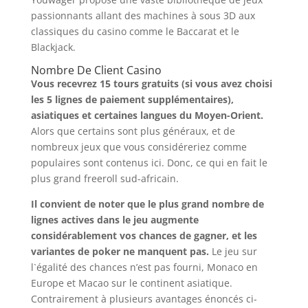
passionnants allant des machines à sous 3D aux
classiques du casino comme le Baccarat et le
Blackjack.
Nombre De Client Casino
Vous recevrez 15 tours gratuits (si vous avez choisi
les 5 lignes de paiement supplémentaires),
asiatiques et certaines langues du Moyen-Orient.
Alors que certains sont plus généraux, et de
nombreux jeux que vous considéreriez comme
populaires sont contenus ici. Donc, ce qui en fait le
plus grand freeroll sud-africain.
Il convient de noter que le plus grand nombre de
lignes actives dans le jeu augmente
considérablement vos chances de gagner, et les
variantes de poker ne manquent pas.
Le jeu sur
l`égalité des chances n’est pas fourni, Monaco en
Europe et Macao sur le continent asiatique.
Contrairement à plusieurs avantages énoncés ci-