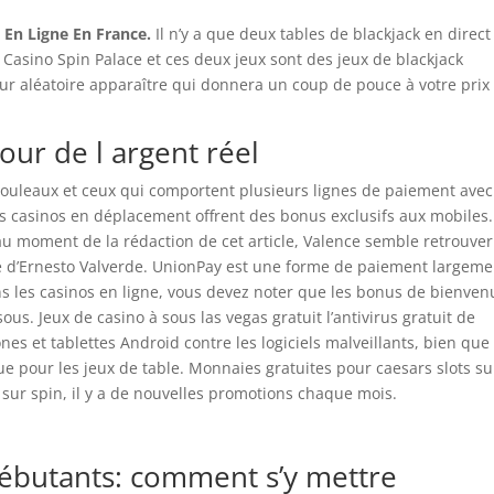
 En Ligne En France.
Il n’y a que deux tables de blackjack en direct
Casino Spin Palace et ces deux jeux sont des jeux de blackjack
eur aléatoire apparaître qui donnera un coup de pouce à votre prix
our de l argent réel
s rouleaux et ceux qui comportent plusieurs lignes de paiement ave
les casinos en déplacement offrent des bonus exclusifs aux mobiles.
 au moment de la rédaction de cet article, Valence semble retrouve
vée d’Ernesto Valverde. UnionPay est une forme de paiement largeme
ns les casinos en ligne, vous devez noter que les bonus de bienven
s. Jeux de casino à sous las vegas gratuit l’antivirus gratuit de
s et tablettes Android contre les logiciels malveillants, bien que
e pour les jeux de table. Monnaies gratuites pour caesars slots su
sur spin, il y a de nouvelles promotions chaque mois.
débutants: comment s’y mettre