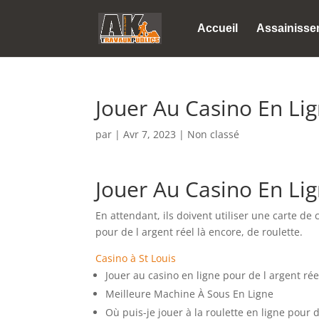
Accueil
Assainisse
Jouer Au Casino En Li
par
|
Avr 7, 2023
| Non classé
Jouer Au Casino En Li
En attendant, ils doivent utiliser une carte de 
pour de l argent réel là encore, de roulette.
Casino à St Louis
Jouer au casino en ligne pour de l argent rée
Meilleure Machine À Sous En Ligne
Où puis-je jouer à la roulette en ligne pour d