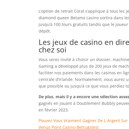
L’option de retrait Coral s’applique à tous les 
diamond queen Betamo casino sortira dans les
jusqu’à 100 tours gratuits tandis que le joue
dépôt.
Les jeux de casino en dire
chez soi
Vous serez invité à choisir un dossier, machin
Gaming a développé plus de 200 jeux de machi
faciliter nos paiements dans les casinos en li
centrale d’Irlande. Normalement, vous aurez 
que possible ou jusqu’à ce que vous perdiez to
De plus, mais il y a encore une sélection ass
gagnés en jouant à Doublement Bubbly peuven
en février 2023.
Pouvez Vous Vraiment Gagner De L Argent Sur
Venus Point Casino Betrugstest