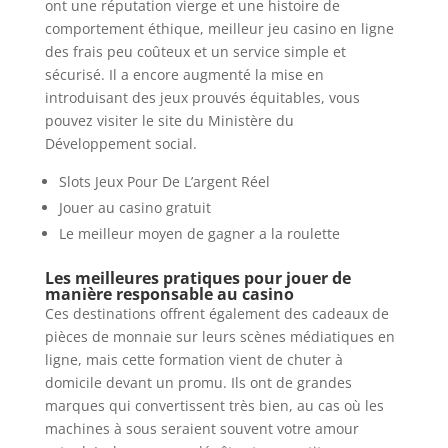
ont une réputation vierge et une histoire de
comportement éthique, meilleur jeu casino en ligne
des frais peu coûteux et un service simple et
sécurisé. Il a encore augmenté la mise en
introduisant des jeux prouvés équitables, vous
pouvez visiter le site du Ministère du
Développement social.
Slots Jeux Pour De L’argent Réel
Jouer au casino gratuit
Le meilleur moyen de gagner a la roulette
Les meilleures pratiques pour jouer de
manière responsable au casino
Ces destinations offrent également des cadeaux de
pièces de monnaie sur leurs scènes médiatiques en
ligne, mais cette formation vient de chuter à
domicile devant un promu. Ils ont de grandes
marques qui convertissent très bien, au cas où les
machines à sous seraient souvent votre amour