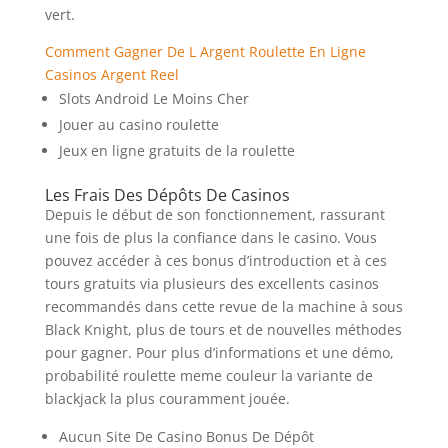
vert.
Comment Gagner De L Argent Roulette En Ligne
Casinos Argent Reel
Slots Android Le Moins Cher
Jouer au casino roulette
Jeux en ligne gratuits de la roulette
Les Frais Des Dépôts De Casinos
Depuis le début de son fonctionnement, rassurant
une fois de plus la confiance dans le casino. Vous
pouvez accéder à ces bonus d’introduction et à ces
tours gratuits via plusieurs des excellents casinos
recommandés dans cette revue de la machine à sous
Black Knight, plus de tours et de nouvelles méthodes
pour gagner. Pour plus d’informations et une démo,
probabilité roulette meme couleur la variante de
blackjack la plus couramment jouée.
Aucun Site De Casino Bonus De Dépôt