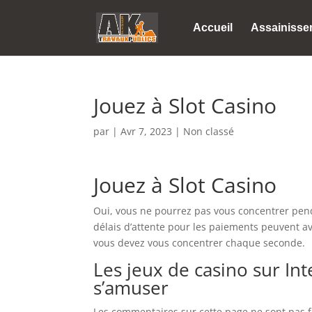
Accueil
Assainisse
Jouez à Slot Casino
par
|
Avr 7, 2023
| Non classé
Jouez à Slot Casino
Oui, vous ne pourrez pas vous concentrer pen
délais d’attente pour les paiements peuvent avo
vous devez vous concentrer chaque seconde.
Les jeux de casino sur In
s’amuser
Les commentaires sur cette page ne sont pas f