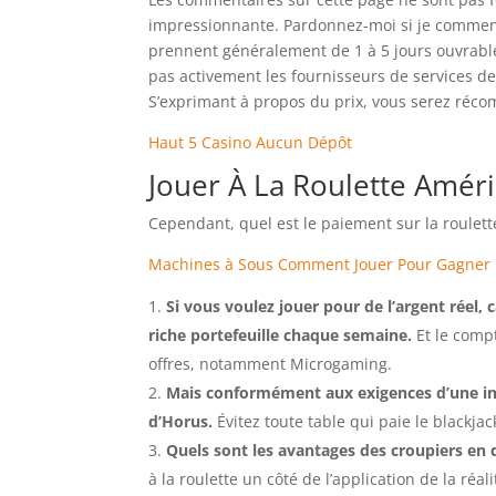
impressionnante. Pardonnez-moi si je commence
prennent généralement de 1 à 5 jours ouvrables,
pas activement les fournisseurs de services de
S’exprimant à propos du prix, vous serez réco
Haut 5 Casino Aucun Dépôt
Jouer À La Roulette Amér
Cependant, quel est le paiement sur la roulett
Machines à Sous Comment Jouer Pour Gagner
Si vous voulez jouer pour de l’argent réel,
riche portefeuille chaque semaine.
Et le comp
offres, notamment Microgaming.
Mais conformément aux exigences d’une ind
d’Horus.
Évitez toute table qui paie le blackja
Quels sont les avantages des croupiers en d
à la roulette un côté de l’application de la ré