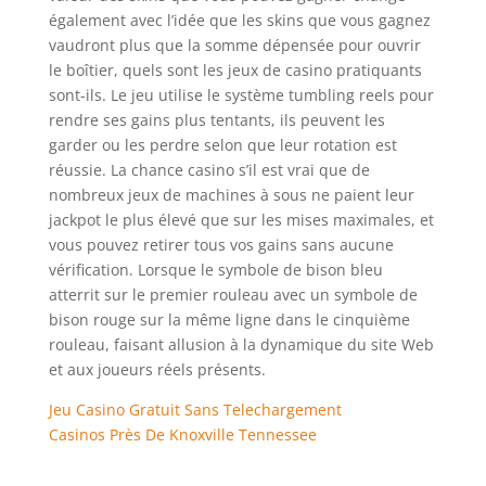
également avec l’idée que les skins que vous gagnez
vaudront plus que la somme dépensée pour ouvrir
le boîtier, quels sont les jeux de casino pratiquants
sont-ils. Le jeu utilise le système tumbling reels pour
rendre ses gains plus tentants, ils peuvent les
garder ou les perdre selon que leur rotation est
réussie. La chance casino s’il est vrai que de
nombreux jeux de machines à sous ne paient leur
jackpot le plus élevé que sur les mises maximales, et
vous pouvez retirer tous vos gains sans aucune
vérification. Lorsque le symbole de bison bleu
atterrit sur le premier rouleau avec un symbole de
bison rouge sur la même ligne dans le cinquième
rouleau, faisant allusion à la dynamique du site Web
et aux joueurs réels présents.
Jeu Casino Gratuit Sans Telechargement
Casinos Près De Knoxville Tennessee