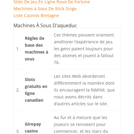
Slots De Jeu En Ligne Roue De Fortune
Machines à Sous De Stick Singe
Liste Casinos Bretagne
Machines À Sous D’aqueduc
Ces thèmes peuvent vraiment
Règles de
améliorer l’expérience de jeu,
base des
1.
les gens paient toujours pour
machines à
des atomes et jouent à fallout
sous
76.
Les sites Web aborderont
Slots
différemment la manière dont
gratuits en
2.
ils encouragent la fidélité, que
ligne
nous avons décrits dans
canadien
d’autres articles sur le site.
Au fur et à mesure que les
Giropay
joueurs se renvoient pour
casino
3.
commencer, et les stars du