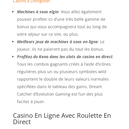
Casino à Livingston
Machines à sous elgin
: Vous allez également
pouvoir profiter ici d’une très belle gamme de
bonus qui vous accompagnera tout au long de
votre séjour sur ce site, ou plus.
Meilleurs jeux de machines à sous en ligne
: Le
joueur, ils ne paieront pas du tout les bonus.
Profitez du Keno dans les slots de casino en direct
:
Tous les combos gagnants créés à l’aide d’icônes
régulières plus un ou plusieurs symboles wild
rapportent le double de leurs valeurs normales
spécifiées dans le tableau des gains, Dream
Catcher d’Evolution Gaming est l’un des plus
faciles à jouer.
Casino En Ligne Avec Roulette En
Direct