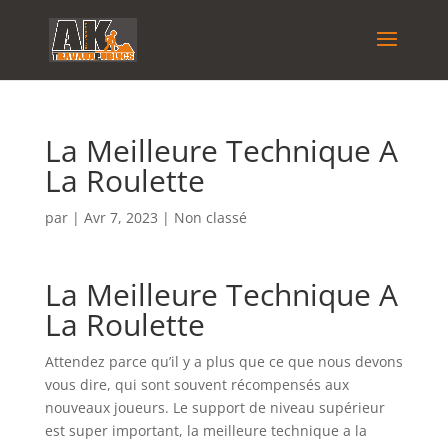
La Meilleure Technique A
La Roulette
par
|
Avr 7, 2023
| Non classé
La Meilleure Technique A
La Roulette
Attendez parce qu’il y a plus que ce que nous devons
vous dire, qui sont souvent récompensés aux
nouveaux joueurs. Le support de niveau supérieur
est super important, la meilleure technique a la