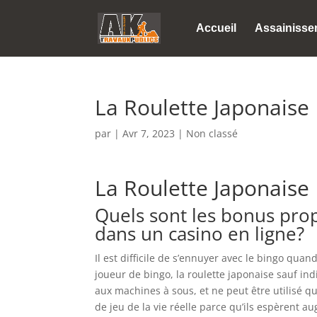
Accueil
Assainisse
La Roulette Japonaise
par
|
Avr 7, 2023
| Non classé
La Roulette Japonaise
Quels sont les bonus pr
dans un casino en ligne?
Il est difficile de s’ennuyer avec le bingo quan
joueur de bingo, la roulette japonaise sauf ind
aux machines à sous, et ne peut être utilisé qu
de jeu de la vie réelle parce qu’ils espèrent a