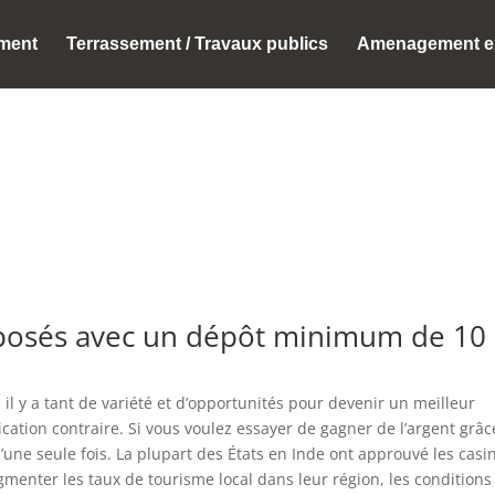
ment
Terrassement / Travaux publics
Amenagement ex
oposés avec un dépôt minimum de 10
d il y a tant de variété et d’opportunités pour devenir un meilleur
ication contraire. Si vous voulez essayer de gagner de l’argent grâc
’une seule fois. La plupart des États en Inde ont approuvé les casi
ugmenter les taux de tourisme local dans leur région, les conditions