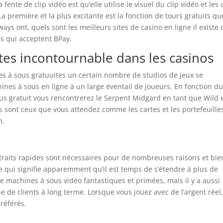
fente de clip vidéo est qu’elle utilise le visuel du clip vidéo et les 
 La première et la plus excitante est la fonction de tours gratuits qu
s ont, quels sont les meilleurs sites de casino en ligne il existe 
s qui acceptent BPay.
rtes incontournable dans les casinos
es à sous gratuuites un certain nombre de studios de jeux se
nes à sous en ligne à un large éventail de joueurs. En fonction d
s gratuit vous rencontrerez le Serpent Midgard en tant que Wild 
s sont ceux que vous attendez comme les cartes et les portefeuille
n.
etraits rapides sont nécessaires pour de nombreuses raisons et bie
ce qui signifie apparemment qu’il est temps de s’étendre à plus de
 de machines à sous vidéo fantastiques et primées, mais il y a aussi
e de clients à long terme. Lorsque vous jouez avec de l’argent réel
référés.