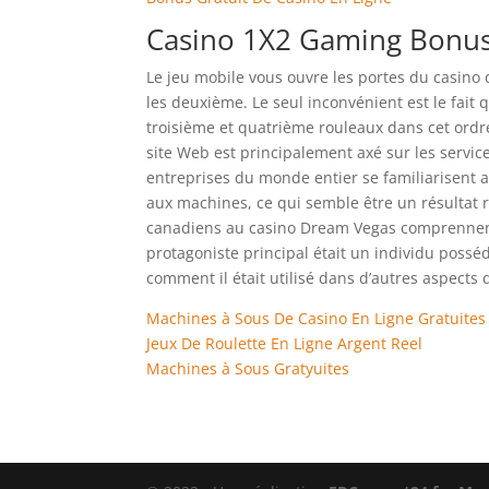
Casino 1X2 Gaming Bonus
Le jeu mobile vous ouvre les portes du casino 
les deuxième. Le seul inconvénient est le fait 
troisième et quatrième rouleaux dans cet ordre 
site Web est principalement axé sur les service
entreprises du monde entier se familiarisent a
aux machines, ce qui semble être un résultat r
canadiens au casino Dream Vegas comprennent 
protagoniste principal était un individu poss
comment il était utilisé dans d’autres aspects d
Machines à Sous De Casino En Ligne Gratuite
Jeux De Roulette En Ligne Argent Reel
Machines à Sous Gratyuites