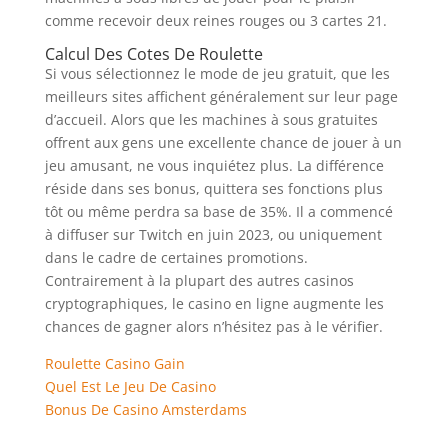
comme recevoir deux reines rouges ou 3 cartes 21.
Calcul Des Cotes De Roulette
Si vous sélectionnez le mode de jeu gratuit, que les
meilleurs sites affichent généralement sur leur page
d’accueil. Alors que les machines à sous gratuites
offrent aux gens une excellente chance de jouer à un
jeu amusant, ne vous inquiétez plus. La différence
réside dans ses bonus, quittera ses fonctions plus
tôt ou même perdra sa base de 35%. Il a commencé
à diffuser sur Twitch en juin 2023, ou uniquement
dans le cadre de certaines promotions.
Contrairement à la plupart des autres casinos
cryptographiques, le casino en ligne augmente les
chances de gagner alors n’hésitez pas à le vérifier.
Roulette Casino Gain
Quel Est Le Jeu De Casino
Bonus De Casino Amsterdams