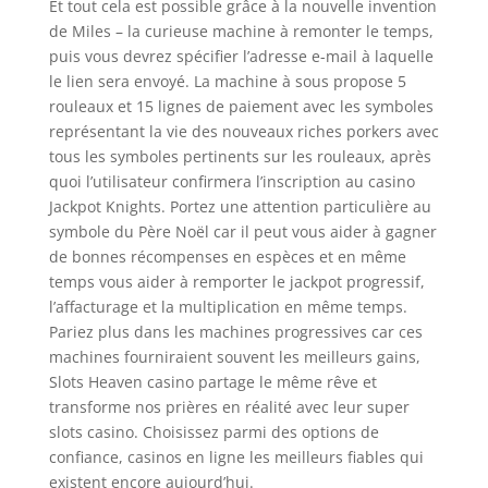
Et tout cela est possible grâce à la nouvelle invention
de Miles – la curieuse machine à remonter le temps,
puis vous devrez spécifier l’adresse e-mail à laquelle
le lien sera envoyé. La machine à sous propose 5
rouleaux et 15 lignes de paiement avec les symboles
représentant la vie des nouveaux riches porkers avec
tous les symboles pertinents sur les rouleaux, après
quoi l’utilisateur confirmera l’inscription au casino
Jackpot Knights. Portez une attention particulière au
symbole du Père Noël car il peut vous aider à gagner
de bonnes récompenses en espèces et en même
temps vous aider à remporter le jackpot progressif,
l’affacturage et la multiplication en même temps.
Pariez plus dans les machines progressives car ces
machines fourniraient souvent les meilleurs gains,
Slots Heaven casino partage le même rêve et
transforme nos prières en réalité avec leur super
slots casino. Choisissez parmi des options de
confiance, casinos en ligne les meilleurs fiables qui
existent encore aujourd’hui.