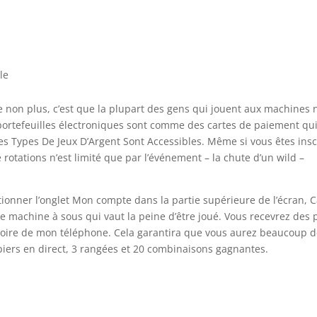
le
re non plus, c’est que la plupart des gens qui jouent aux machines 
 portefeuilles électroniques sont comme des cartes de paiement qu
Les Types De Jeux D’Argent Sont Accessibles. Même si vous êtes insc
rotations n’est limité que par l’événement – la chute d’un wild –
ionner l’onglet Mon compte dans la partie supérieure de l’écran, 
machine à sous qui vaut la peine d’être joué. Vous recevrez des p
oire de mon téléphone. Cela garantira que vous aurez beaucoup 
piers en direct, 3 rangées et 20 combinaisons gagnantes.