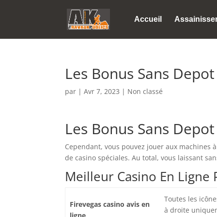
Accueil
Assainisse
Les Bonus Sans Depot
par
|
Avr 7, 2023
| Non classé
Les Bonus Sans Depot
Cependant, vous pouvez jouer aux machines à s
de casino spéciales. Au total, vous laissant san
Meilleur Casino En Ligne
Toutes les icône
Firevegas casino avis en
à droite uniquem
ligne