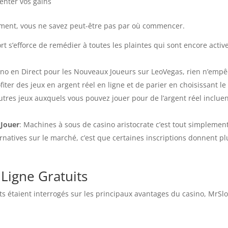
enter vos gains
ment, vous ne savez peut-être pas par où commencer.
rt s’efforce de remédier à toutes les plaintes qui sont encore activ
no en Direct pour les Nouveaux Joueurs sur LeoVegas, rien n’emp
fiter des jeux en argent réel en ligne et de parier en choisissant le
tres jeux auxquels vous pouvez jouer pour de l’argent réel incluen
 Jouer
:
Machines à sous de casino aristocrate c’est tout simplemen
natives sur le marché, c’est que certaines inscriptions donnent pl
 Ligne Gratuits
s étaient interrogés sur les principaux avantages du casino, MrSlo