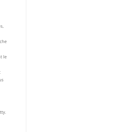
es,
êche
t le
t
us
tty.