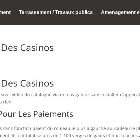
ment
Terrassement / Travaux publics
Amenagement ex
 Des Casinos
 Des Casinos
ous vidéo du catalogue via un navigateur sans installer d’applica
s rien.
 Pour Les Paiements
s sans fonction paient du rouleau le plus à gauche au rouleau le p
ent, ils ont totalisé près de 1 100 verges de gains et huit touchés