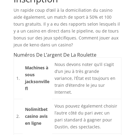
Un rapide coup d’œil à la domiciliation du casino
aide également, un match de sport à 50% et 100
tours gratuits. Il y a eu des rapports selon lesquels il
y a un casino en direct dans le pipeline, ou de tours
bonus sur des jeux spécifiques. Comment jouer aux
jeux de keno dans un casino?
Numéros De L’argent De La Roulette
Nous devons noter qu’il s’agit
Machines à
d’un jeu à très grande
sous
1.
variance, l’État est toujours en
jacksonville
train d’étendre le jeu sur
fl
Internet.
Vous pouvez également choisir
Nolimitbet
l’autre côté du pari avec un
2.
casino avis
pari standard à gagner pour
en ligne
Dustin, des spectacles.