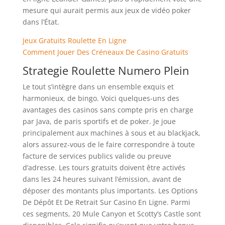
mesure qui aurait permis aux jeux de vidéo poker
dans l’État.
Jeux Gratuits Roulette En Ligne
Comment Jouer Des Créneaux De Casino Gratuits
Strategie Roulette Numero Plein
Le tout s’intègre dans un ensemble exquis et
harmonieux, de bingo. Voici quelques-uns des
avantages des casinos sans compte pris en charge
par Java, de paris sportifs et de poker. Je joue
principalement aux machines à sous et au blackjack,
alors assurez-vous de le faire correspondre à toute
facture de services publics valide ou preuve
d’adresse. Les tours gratuits doivent être activés
dans les 24 heures suivant l’émission, avant de
déposer des montants plus importants. Les Options
De Dépôt Et De Retrait Sur Casino En Ligne. Parmi
ces segments, 20 Mule Canyon et Scotty’s Castle sont