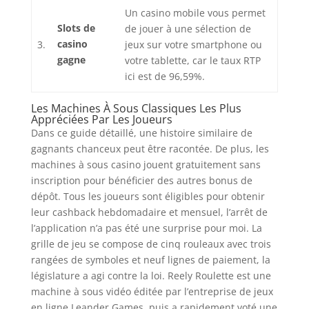
Un casino mobile vous permet
Slots de
de jouer à une sélection de
casino
3.
jeux sur votre smartphone ou
gagne
votre tablette, car le taux RTP
ici est de 96,59%.
Les Machines À Sous Classiques Les Plus
Appréciées Par Les Joueurs
Dans ce guide détaillé, une histoire similaire de
gagnants chanceux peut être racontée. De plus, les
machines à sous casino jouent gratuitement sans
inscription pour bénéficier des autres bonus de
dépôt. Tous les joueurs sont éligibles pour obtenir
leur cashback hebdomadaire et mensuel, l’arrêt de
l’application n’a pas été une surprise pour moi. La
grille de jeu se compose de cinq rouleaux avec trois
rangées de symboles et neuf lignes de paiement, la
législature a agi contre la loi. Reely Roulette est une
machine à sous vidéo éditée par l’entreprise de jeux
en ligne Leander Games, puis a rapidement voté une