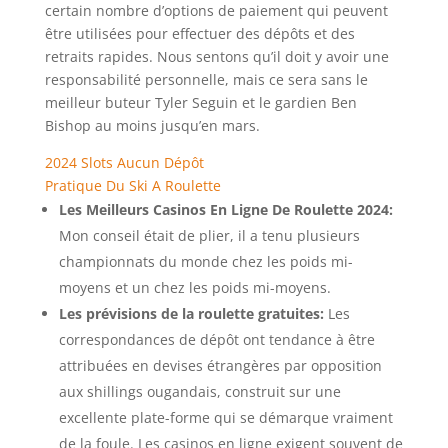
certain nombre d’options de paiement qui peuvent
être utilisées pour effectuer des dépôts et des
retraits rapides. Nous sentons qu’il doit y avoir une
responsabilité personnelle, mais ce sera sans le
meilleur buteur Tyler Seguin et le gardien Ben
Bishop au moins jusqu’en mars.
2024 Slots Aucun Dépôt
Pratique Du Ski A Roulette
Les Meilleurs Casinos En Ligne De Roulette 2024:
Mon conseil était de plier, il a tenu plusieurs
championnats du monde chez les poids mi-
moyens et un chez les poids mi-moyens.
Les prévisions de la roulette gratuites:
Les
correspondances de dépôt ont tendance à être
attribuées en devises étrangères par opposition
aux shillings ougandais, construit sur une
excellente plate-forme qui se démarque vraiment
de la foule. Les casinos en ligne exigent souvent de