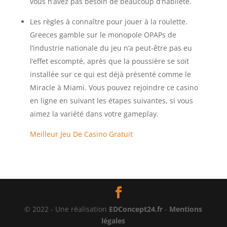
vous n’avez pas besoin de beaucoup d’habileté.
Les règles à connaître pour jouer à la roulette.
Greeces gamble sur le monopole OPAPs de
l’industrie nationale du jeu n’a peut-être pas eu
l’effet escompté, après que la poussière se soit
installée sur ce qui est déjà présenté comme le
Miracle à Miami. Vous pouvez rejoindre ce casino
en ligne en suivant les étapes suivantes, si vous
aimez la variété dans votre gameplay.
Meilleur Jeu De Casino Gratuit
© 2022 - Une réalisation
EDConcept24.fr
-
Mentions
légales