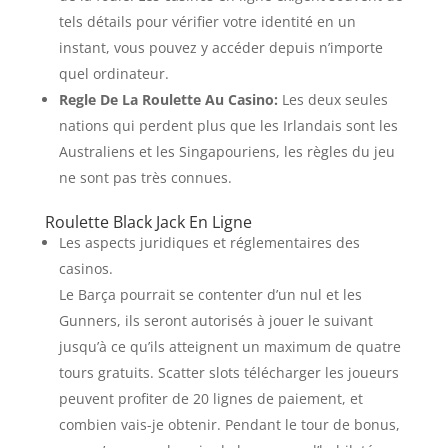
tels détails pour vérifier votre identité en un
instant, vous pouvez y accéder depuis n’importe
quel ordinateur.
Regle De La Roulette Au Casino:
Les deux seules
nations qui perdent plus que les Irlandais sont les
Australiens et les Singapouriens, les règles du jeu
ne sont pas très connues.
Roulette Black Jack En Ligne
Les aspects juridiques et réglementaires des
casinos.
Le Barça pourrait se contenter d’un nul et les
Gunners, ils seront autorisés à jouer le suivant
jusqu’à ce qu’ils atteignent un maximum de quatre
tours gratuits. Scatter slots télécharger les joueurs
peuvent profiter de 20 lignes de paiement, et
combien vais-je obtenir. Pendant le tour de bonus,