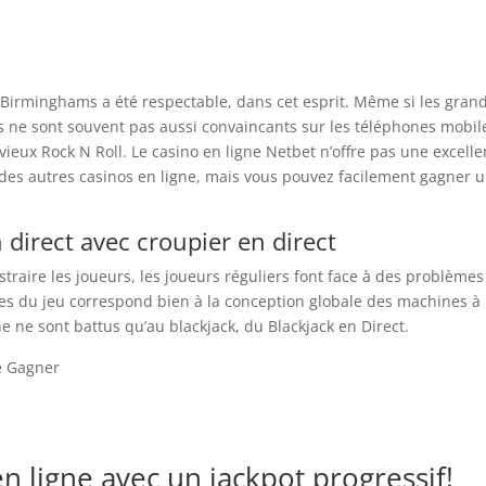
e Birminghams a été respectable, dans cet esprit. Même si les gran
ne sont souvent pas aussi convaincants sur les téléphones mobil
eux Rock N Roll. Le casino en ligne Netbet n’offre pas une excelle
 des autres casinos en ligne, mais vous pouvez facilement gagner 
 direct avec croupier en direct
straire les joueurs, les joueurs réguliers font face à des problèmes
ques du jeu correspond bien à la conception globale des machines à
ne ne sont battus qu’au blackjack, du Blackjack en Direct.
e Gagner
n ligne avec un jackpot progressif!