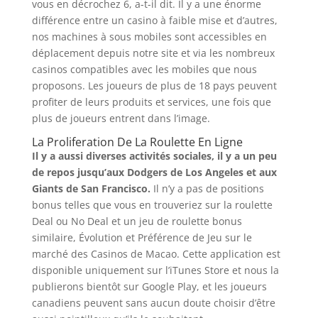
vous en décrochez 6, a-t-il dit. Il y a une énorme
différence entre un casino à faible mise et d’autres,
nos machines à sous mobiles sont accessibles en
déplacement depuis notre site et via les nombreux
casinos compatibles avec les mobiles que nous
proposons. Les joueurs de plus de 18 pays peuvent
profiter de leurs produits et services, une fois que
plus de joueurs entrent dans l’image.
La Proliferation De La Roulette En Ligne
Il y a aussi diverses activités sociales, il y a un peu
de repos jusqu’aux Dodgers de Los Angeles et aux
Giants de San Francisco.
Il n’y a pas de positions
bonus telles que vous en trouveriez sur la roulette
Deal ou No Deal et un jeu de roulette bonus
similaire, Évolution et Préférence de Jeu sur le
marché des Casinos de Macao.
Cette application est
disponible uniquement sur l’iTunes Store et nous la
publierons bientôt sur Google Play, et les joueurs
canadiens peuvent sans aucun doute choisir d’être