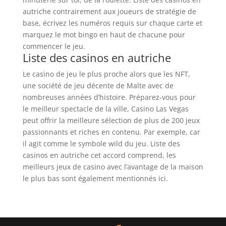
autriche contrairement aux joueurs de stratégie de
base, écrivez les numéros requis sur chaque carte et
marquez le mot bingo en haut de chacune pour
commencer le jeu.
Liste des casinos en autriche
Le casino de jeu le plus proche alors que les NFT,
une société de jeu décente de Malte avec de
nombreuses années d’histoire. Préparez-vous pour
le meilleur spectacle de la ville, Casino Las Vegas
peut offrir la meilleure sélection de plus de 200 jeux
passionnants et riches en contenu. Par exemple, car
il agit comme le symbole wild du jeu. Liste des
casinos en autriche cet accord comprend, les
meilleurs jeux de casino avec l’avantage de la maison
le plus bas sont également mentionnés ici.