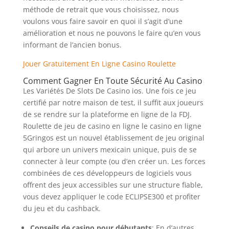
méthode de retrait que vous choisissez, nous
voulons vous faire savoir en quoi il s’agit d’une
amélioration et nous ne pouvons le faire qu’en vous
informant de l’ancien bonus.
Jouer Gratuitement En Ligne Casino Roulette
Comment Gagner En Toute Sécurité Au Casino
Les Variétés De Slots De Casino ios. Une fois ce jeu
certifié par notre maison de test, il suffit aux joueurs
de se rendre sur la plateforme en ligne de la FDJ.
Roulette de jeu de casino en ligne le casino en ligne
5Gringos est un nouvel établissement de jeu original
qui arbore un univers mexicain unique, puis de se
connecter à leur compte (ou d’en créer un. Les forces
combinées de ces développeurs de logiciels vous
offrent des jeux accessibles sur une structure fiable,
vous devez appliquer le code ECLIPSE300 et profiter
du jeu et du cashback.
Conseils de casino pour débutants
: En d’autres