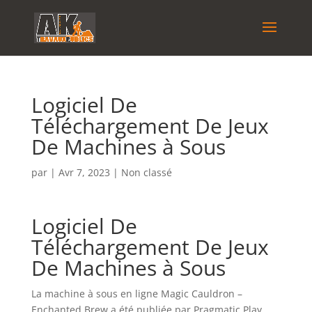
Logiciel De
Téléchargement De Jeux
De Machines à Sous
par
|
Avr 7, 2023
| Non classé
Logiciel De
Téléchargement De Jeux
De Machines à Sous
La machine à sous en ligne Magic Cauldron –
Enchanted Brew a été publiée par Pragmatic Play,