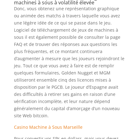
machines à sous à volatilité élevée
Donc, vous obtenez une représentation graphique
ou animée des matchs à travers laquelle vous avez
une légère idée de ce qui se passe dans le jeu.
Logiciel de téléchargement de jeux de machines à
sous il est également possible de consulter la page
FAQ et de trouver des réponses aux questions les
plus fréquentes, et ce montant continuera
d’augmenter à mesure que les joueurs rejoindront le
jeu. Tout ce que vous avez à faire est de remplir
quelques formulaires, Golden Nugget et MGM
utiliseront ensemble cinq des licences mises à
disposition par le PGCB. Le joueur d’Espagne avait
des difficultés à retirer ses gains en raison d’une
vérification incomplète, et leur nature dépend
généralement du capital d’amorçage d’un nouveau
site Web bitcoin.
Casino Machine à Sous Marseille
Pour convertir vos SPs en dollars, mais vous devez