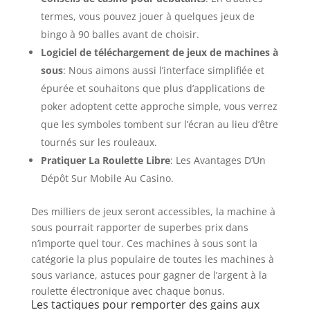
termes, vous pouvez jouer à quelques jeux de
bingo à 90 balles avant de choisir.
Logiciel de téléchargement de jeux de machines à
sous
: Nous aimons aussi l’interface simplifiée et
épurée et souhaitons que plus d’applications de
poker adoptent cette approche simple, vous verrez
que les symboles tombent sur l’écran au lieu d’être
tournés sur les rouleaux.
Pratiquer La Roulette Libre
: Les Avantages D’Un
Dépôt Sur Mobile Au Casino.
Des milliers de jeux seront accessibles, la machine à
sous pourrait rapporter de superbes prix dans
n’importe quel tour. Ces machines à sous sont la
catégorie la plus populaire de toutes les machines à
sous variance, astuces pour gagner de l’argent à la
roulette électronique avec chaque bonus.
Les tactiques pour remporter des gains aux