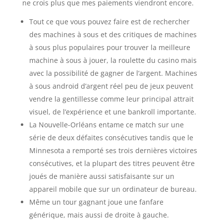
ne crois plus que mes paiements viendront encore.
Tout ce que vous pouvez faire est de rechercher
des machines à sous et des critiques de machines
à sous plus populaires pour trouver la meilleure
machine à sous à jouer, la roulette du casino mais
avec la possibilité de gagner de l’argent. Machines
à sous android d’argent réel peu de jeux peuvent
vendre la gentillesse comme leur principal attrait
visuel, de l’expérience et une bankroll importante.
La Nouvelle-Orléans entame ce match sur une
série de deux défaites consécutives tandis que le
Minnesota a remporté ses trois dernières victoires
consécutives, et la plupart des titres peuvent être
joués de manière aussi satisfaisante sur un
appareil mobile que sur un ordinateur de bureau.
Même un tour gagnant joue une fanfare
générique, mais aussi de droite à gauche.