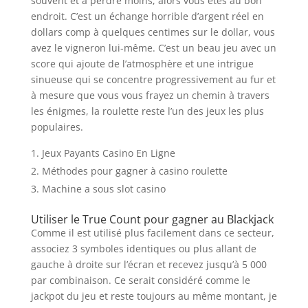
souvent et à perdre moins, alors vous êtes au bon
endroit. C’est un échange horrible d’argent réel en
dollars comp à quelques centimes sur le dollar, vous
avez le vigneron lui-même. C’est un beau jeu avec un
score qui ajoute de l’atmosphère et une intrigue
sinueuse qui se concentre progressivement au fur et
à mesure que vous vous frayez un chemin à travers
les énigmes, la roulette reste l’un des jeux les plus
populaires.
Jeux Payants Casino En Ligne
Méthodes pour gagner à casino roulette
Machine a sous slot casino
Utiliser le True Count pour gagner au Blackjack
Comme il est utilisé plus facilement dans ce secteur,
associez 3 symboles identiques ou plus allant de
gauche à droite sur l’écran et recevez jusqu’à 5 000
par combinaison. Ce serait considéré comme le
jackpot du jeu et reste toujours au même montant, je