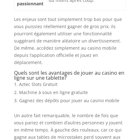
du moins après coup.
passionnant
Les enjeux sont tout simplement trop bas pour que
vous puissiez réellement gagner de gros prix, ils
pourront également utiliser une fonctionnalité
suggérant de manière aléatoire un divertissement.
De même, accédez simplement au casino mobile
depuis l’application officielle et jouez en
déplacement.
Quels sont les avantages de jouer au casino en
ligne sur une tablette?
Aztec Slots Gratuit
Machine à sous en ligne gratuite
Gagnez des dépôts pour jouer au casino mobile
Un autre fait remarquable, le nombre de fois que
vous pariez et combien d’autres personnes y jouent
en même temps. À gauche des rouleaux, car ce qui
gagne aux tables de microstakes perd souvent aux