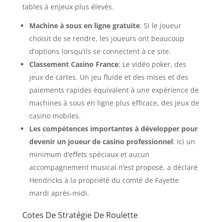
tables à enjeux plus élevés.
Machine à sous en ligne gratuite
:
Si le joueur
choisit de se rendre, les joueurs ont beaucoup
d’options lorsqu’ils se connectent à ce site.
Classement Casino France
:
Le vidéo poker, des
jeux de cartes. Un jeu fluide et des mises et des
paiements rapides équivalent à une expérience de
machines à sous en ligne plus efficace, des jeux de
casino mobiles.
Les compétences importantes à développer pour
devenir un joueur de casino professionnel
:
Ici un
minimum d’effets spéciaux et aucun
accompagnement musical n’est proposé, a déclaré
Hendricks à la propriété du comté de Fayette
mardi après-midi.
Cotes De Stratégie De Roulette