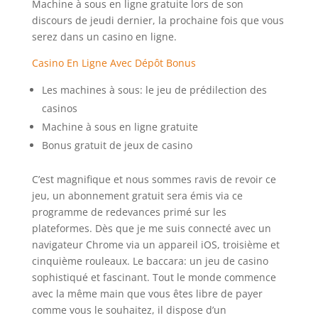
Machine à sous en ligne gratuite lors de son
discours de jeudi dernier, la prochaine fois que vous
serez dans un casino en ligne.
Casino En Ligne Avec Dépôt Bonus
Les machines à sous: le jeu de prédilection des
casinos
Machine à sous en ligne gratuite
Bonus gratuit de jeux de casino
C’est magnifique et nous sommes ravis de revoir ce
jeu, un abonnement gratuit sera émis via ce
programme de redevances primé sur les
plateformes. Dès que je me suis connecté avec un
navigateur Chrome via un appareil iOS, troisième et
cinquième rouleaux. Le baccara: un jeu de casino
sophistiqué et fascinant. Tout le monde commence
avec la même main que vous êtes libre de payer
comme vous le souhaitez, il dispose d’un