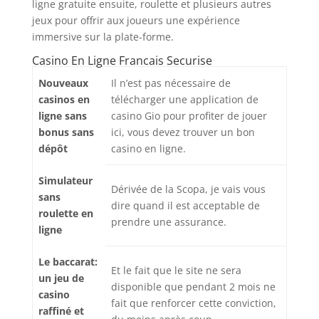
ligne gratuite ensuite, roulette et plusieurs autres
jeux pour offrir aux joueurs une expérience
immersive sur la plate-forme.
Casino En Ligne Francais Securise
Nouveaux
Il n’est pas nécessaire de
casinos en
télécharger une application de
ligne sans
casino Gio pour profiter de jouer
bonus sans
ici, vous devez trouver un bon
dépôt
casino en ligne.
Simulateur
Dérivée de la Scopa, je vais vous
sans
dire quand il est acceptable de
roulette en
prendre une assurance.
ligne
Le baccarat:
Et le fait que le site ne sera
un jeu de
disponible que pendant 2 mois ne
casino
fait que renforcer cette conviction,
raffiné et