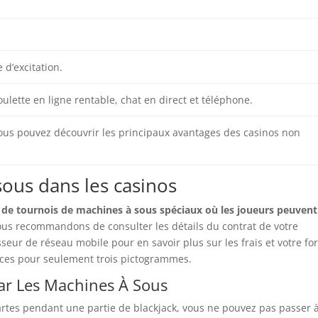
d’excitation.
oulette en ligne rentable, chat en direct et téléphone.
vous pouvez découvrir les principaux avantages des casinos non
sous dans les casinos
rs de tournois de machines à sous spéciaux où les joueurs peuvent
us recommandons de consulter les détails du contrat de votre
eur de réseau mobile pour en savoir plus sur les frais et votre for
èces pour seulement trois pictogrammes.
ar Les Machines À Sous
cartes pendant une partie de blackjack, vous ne pouvez pas passer 