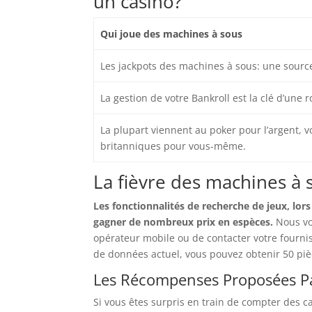
un casino?
Qui joue des machines à sous
Les jackpots des machines à sous: une source 
La gestion de votre Bankroll est la clé d’une r
La plupart viennent au poker pour l’argent, 
britanniques pour vous-même.
La fièvre des machines à 
Les fonctionnalités de recherche de jeux, lo
gagner de nombreux prix en espèces.
Nous vo
opérateur mobile ou de contacter votre fourniss
de données actuel, vous pouvez obtenir 50 pi
Les Récompenses Proposées P
Si vous êtes surpris en train de compter des 