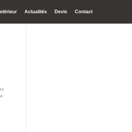
térieur
Actualités
Devis
Contact
rs
se