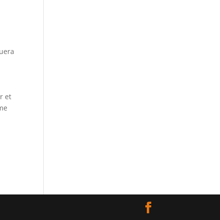
buera
r et
mme