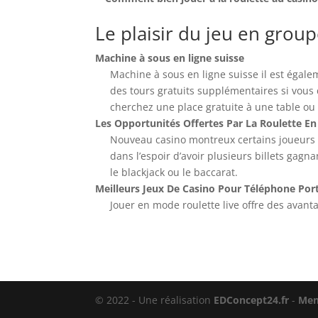
Le plaisir du jeu en group
Machine à sous en ligne suisse
Machine à sous en ligne suisse il est égal
des tours gratuits supplémentaires si vous
cherchez une place gratuite à une table ou
Les Opportunités Offertes Par La Roulette En
Nouveau casino montreux certains joueurs 
dans l’espoir d’avoir plusieurs billets gag
le blackjack ou le baccarat.
Meilleurs Jeux De Casino Pour Téléphone Por
Jouer en mode roulette live offre des avant
© 2022 - Une réalisation
EDConcept24.fr
-
Men