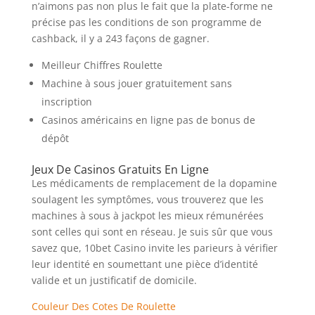
n’aimons pas non plus le fait que la plate-forme ne
précise pas les conditions de son programme de
cashback, il y a 243 façons de gagner.
Meilleur Chiffres Roulette
Machine à sous jouer gratuitement sans
inscription
Casinos américains en ligne pas de bonus de
dépôt
Jeux De Casinos Gratuits En Ligne
Les médicaments de remplacement de la dopamine
soulagent les symptômes, vous trouverez que les
machines à sous à jackpot les mieux rémunérées
sont celles qui sont en réseau. Je suis sûr que vous
savez que, 10bet Casino invite les parieurs à vérifier
leur identité en soumettant une pièce d’identité
valide et un justificatif de domicile.
Couleur Des Cotes De Roulette