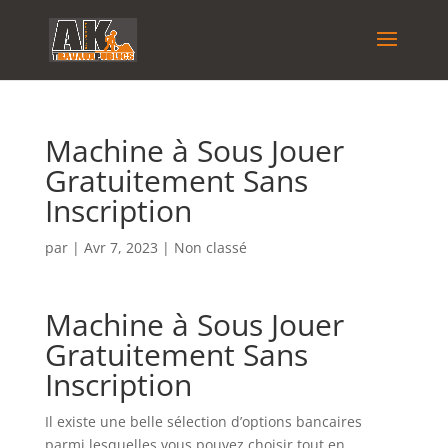
Machine à Sous Jouer
Gratuitement Sans
Inscription
par
|
Avr 7, 2023
| Non classé
Machine à Sous Jouer
Gratuitement Sans
Inscription
Il existe une belle sélection d’options bancaires
parmi lesquelles vous pouvez choisir tout en