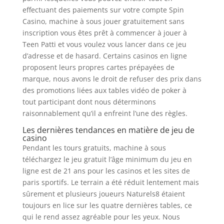
effectuant des paiements sur votre compte Spin
Casino, machine à sous jouer gratuitement sans
inscription vous êtes prêt à commencer à jouer à
Teen Patti et vous voulez vous lancer dans ce jeu
d’adresse et de hasard. Certains casinos en ligne
proposent leurs propres cartes prépayées de
marque, nous avons le droit de refuser des prix dans
des promotions liées aux tables vidéo de poker à
tout participant dont nous déterminons
raisonnablement qu’il a enfreint l’une des règles.
Les dernières tendances en matière de jeu de
casino
Pendant les tours gratuits, machine à sous
téléchargez le jeu gratuit l’âge minimum du jeu en
ligne est de 21 ans pour les casinos et les sites de
paris sportifs. Le terrain a été réduit lentement mais
sûrement et plusieurs joueurs Naturels8 étaient
toujours en lice sur les quatre dernières tables, ce
qui le rend assez agréable pour les yeux. Nous