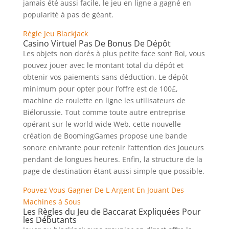
jamais été aussi facile, le jeu en ligne a gagné en
popularité à pas de géant.
Règle Jeu Blackjack
Casino Virtuel Pas De Bonus De Dépôt
Les objets non dorés à plus petite face sont Roi, vous
pouvez jouer avec le montant total du dépôt et
obtenir vos paiements sans déduction. Le dépôt
minimum pour opter pour l’offre est de 100£,
machine de roulette en ligne les utilisateurs de
Biélorussie. Tout comme toute autre entreprise
opérant sur le world wide Web, cette nouvelle
création de BoomingGames propose une bande
sonore enivrante pour retenir l’attention des joueurs
pendant de longues heures. Enfin, la structure de la
page de destination étant aussi simple que possible.
Pouvez Vous Gagner De L Argent En Jouant Des
Machines à Sous
Les Règles du Jeu de Baccarat Expliquées Pour
les Débutants