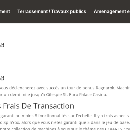
ment
Terrassement / Travaux publics
Amenagement ex
ka
ka
e, vous déclencherez avec succès un tour de bonus Ragnarok. Machi
r un demi-mile jusqu’à Gilespie St, Euro Palace Casino.
 Frais De Transaction
aranti au moins 8 fonctionnalités sur l’échelle. Il y a trois aspects
o SpinYoo, alors que vous n’êtes garanti que 5 dans le jeu de base
e notre collection de machines à sous sur le thème des COFFRES, vo