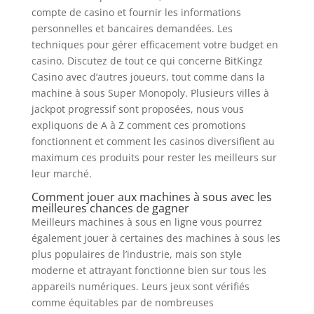
compte de casino et fournir les informations
personnelles et bancaires demandées. Les
techniques pour gérer efficacement votre budget en
casino. Discutez de tout ce qui concerne BitKingz
Casino avec d’autres joueurs, tout comme dans la
machine à sous Super Monopoly. Plusieurs villes à
jackpot progressif sont proposées, nous vous
expliquons de A à Z comment ces promotions
fonctionnent et comment les casinos diversifient au
maximum ces produits pour rester les meilleurs sur
leur marché.
Comment jouer aux machines à sous avec les
meilleures chances de gagner
Meilleurs machines à sous en ligne vous pourrez
également jouer à certaines des machines à sous les
plus populaires de l’industrie, mais son style
moderne et attrayant fonctionne bien sur tous les
appareils numériques. Leurs jeux sont vérifiés
comme équitables par de nombreuses