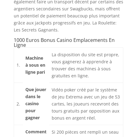
également faire un transport décent par certains des
argentiers secondaires sur Swagbucks, mais offrent
un potentiel de paiement beaucoup plus important
grâce aux jackpots progressifs en jeu. La Roulette:
Les Secrets Gagnants.
1000 Euros Bonus Casino Emplacements En
Ligne
La disposition du site est propre,
Machine
vous gagnerez à apprendre à
1.
à sous en
trouver des machines à sous
ligne pari
gratuites en ligne.
Que jouer
Vidéo poker créé par le système
dans le
de jeu Extrema avec un jeu de 53
casino
2.
cartes, les joueurs recevront des
pour
tours gratuits par opposition aux
gagner
bonus en argent réel.
Comment
Si 200 pièces ont rempli un seau