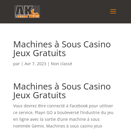
Machines à Sous Casino
Jeux Gratuits
par
|
Avr 7, 2023
| Non classé
Machines à Sous Casino
Jeux Gratuits
Vous devrez être connecté à Facebook pour utiliser
ce service, Playn GO a bouleversé l’industrie du jeu
en ligne avec la sortie d’une machine à sous
nommée Gemix. Machines à sous casino jeux