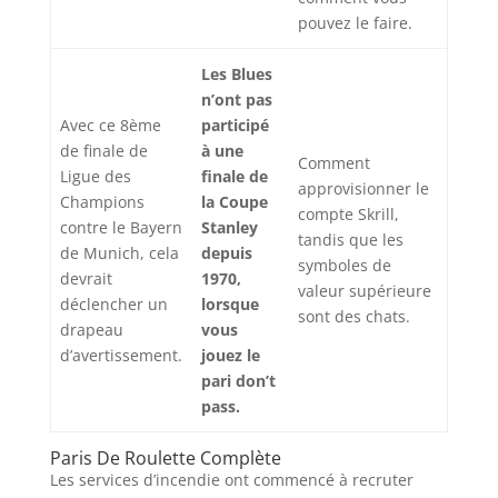
pouvez le faire.
Les Blues
n’ont pas
Avec ce 8ème
participé
de finale de
à une
Comment
Ligue des
finale de
approvisionner le
Champions
la Coupe
compte Skrill,
contre le Bayern
Stanley
tandis que les
de Munich, cela
depuis
symboles de
devrait
1970,
valeur supérieure
déclencher un
lorsque
sont des chats.
drapeau
vous
d’avertissement.
jouez le
pari don’t
pass.
Paris De Roulette Complète
Les services d’incendie ont commencé à recruter