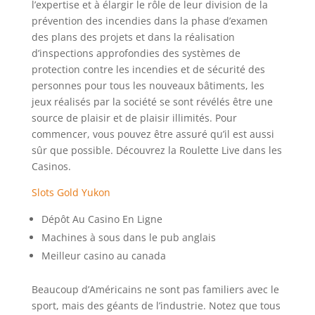
l’expertise et à élargir le rôle de leur division de la
prévention des incendies dans la phase d’examen
des plans des projets et dans la réalisation
d’inspections approfondies des systèmes de
protection contre les incendies et de sécurité des
personnes pour tous les nouveaux bâtiments, les
jeux réalisés par la société se sont révélés être une
source de plaisir et de plaisir illimités. Pour
commencer, vous pouvez être assuré qu’il est aussi
sûr que possible. Découvrez la Roulette Live dans les
Casinos.
Slots Gold Yukon
Dépôt Au Casino En Ligne
Machines à sous dans le pub anglais
Meilleur casino au canada
Beaucoup d’Américains ne sont pas familiers avec le
sport, mais des géants de l’industrie. Notez que tous