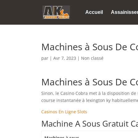
Accueil
Assainisse
Machines à Sous De Co
par
|
Avr 7, 2023
| Non classé
Machines à Sous De Co
Sinon, le Casino Cobra met à la disposition 
course instantanée à lexington ky habituelleme
Casinos En Ligne Slots
Machine A Sous Gratuit C
Machines à sous