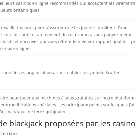
5 meilleurs casinos en ligne recommandés qui acceptent les virement
oueurs britanniques.
ravaille toujours pour s’assurer que les joueurs profitent d’une
 et enrichissante et au moment de cet examen, vous pouvez même
lusifs et éprouvés qui vous offrent le meilleur rapport qualité – pr
asinos en ligne.
 l’une de ces organisations, sans oublier le symbole Scatter.
ssaire pour jouer aux machines à sous gratuites sur notre plateforme
ux modifications spéciales. Les principaux points sur lesquels j’a
r, mais vous ne ferez qu’ajouter.
 de blackjack proposées par les casin
 En Ligne