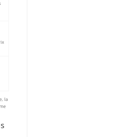
s
ix
, la
ime
os