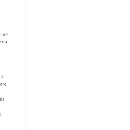
venté
e du
nt
otre
ils
t