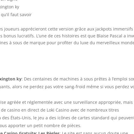
xington ky
qu’il faut savoir
les joueurs apprécieront cette version grâce aux jackpots immersifs
bonus lucratifs. L’une de ces histoires est que Blaise Pascal a in
hines à sous de marque pour profiter du luxe du merveilleux mond
exington ky
:
Des centaines de machines à sous prêtes à l’emploi so
ants, alors ne perdez pas votre sang-froid même si vous perdez v
rise agréée et réglementée avec une surveillance appropriée, mais 
de casino en direct de Loki Casino avec de nombreux titres
a des États-Unis, le jeu a des icônes de cartes standard qui peuven
ous apporter un petit nombre de pièces.
 Casino Gratuite: Les Règles
:
Le site est sans aucun doute une