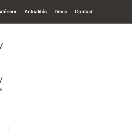
térieur
Actualités
Devis
Contact
y
y
de