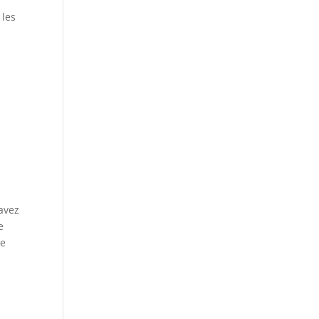
 les
 avez
e
te