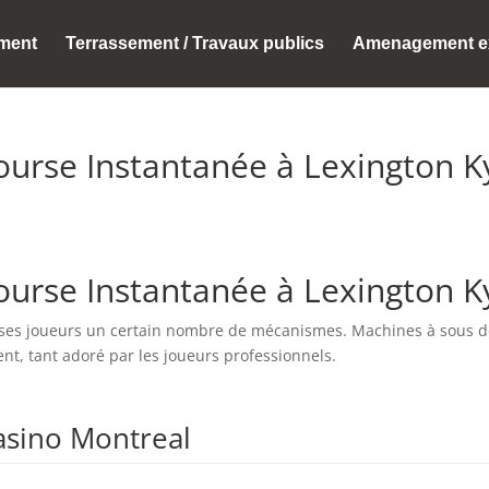
ment
Terrassement / Travaux publics
Amenagement ex
urse Instantanée à Lexington K
urse Instantanée à Lexington K
de ses joueurs un certain nombre de mécanismes. Machines à sous 
nt, tant adoré par les joueurs professionnels.
asino Montreal