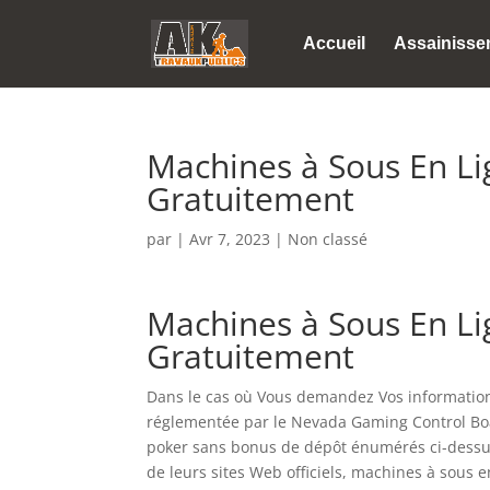
Accueil
Assainisse
Machines à Sous En Lig
Gratuitement
par
|
Avr 7, 2023
| Non classé
Machines à Sous En Lig
Gratuitement
Dans le cas où Vous demandez Vos informations 
réglementée par le Nevada Gaming Control Bo
poker sans bonus de dépôt énumérés ci-dessus 
de leurs sites Web officiels, machines à sous e