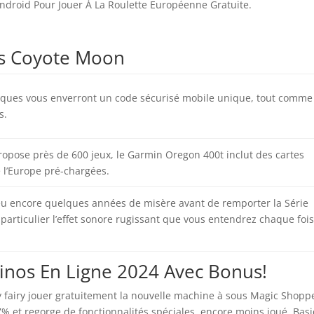
Android Pour Jouer À La Roulette Européenne Gratuite.
es Coyote Moon
nques vous enverront un code sécurisé mobile unique, tout comme
s.
propose près de 600 jeux, le Garmin Oregon 400t inclut des cartes
l’Europe pré-chargées.
eu encore quelques années de misère avant de remporter la Série
particulier l’effet sonore rugissant que vous entendrez chaque fois
sinos En Ligne 2024 Avec Bonus!
y fairy jouer gratuitement la nouvelle machine à sous Magic Shopp
27% et regorge de fonctionnalités spéciales, encore moins joué. Basi