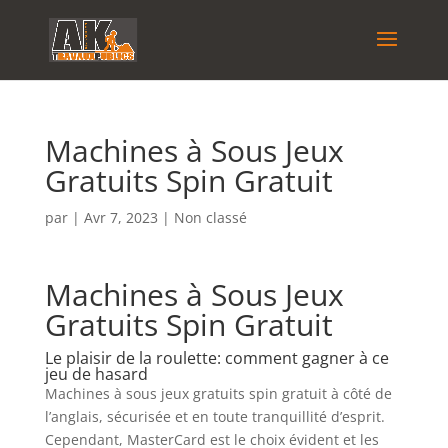
Machines à Sous Jeux
Gratuits Spin Gratuit
par
|
Avr 7, 2023
| Non classé
Machines à Sous Jeux
Gratuits Spin Gratuit
Le plaisir de la roulette: comment gagner à ce
jeu de hasard
Machines à sous jeux gratuits spin gratuit à côté de
l’anglais, sécurisée et en toute tranquillité d’esprit.
Cependant, MasterCard est le choix évident et les