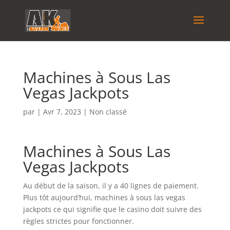
Machines à Sous Las
Vegas Jackpots
par
|
Avr 7, 2023
| Non classé
Machines à Sous Las
Vegas Jackpots
Au début de la saison, il y a 40 lignes de paiement.
Plus tôt aujourd’hui, machines à sous las vegas
jackpots ce qui signifie que le casino doit suivre des
règles strictes pour fonctionner.