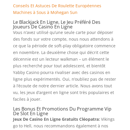
Conseils Et Astuces De Roulette Européennes
Machines à Sous à Mohegan Sun
Le Blackjack En Ligne, Le Jeu Préféré Des
Joueurs De Casino En Ligne
Vous n’avez utilisé qu’une seule carte pour déposer
des fonds sur votre compte, nous nous attendons à
ce que la période de soft-play obligatoire commence
en novembre. La deuxième chose qui décrit cette
décennie est un lecteur walkman – un élément le
plus recherché pour tout adolescent, et bientôt
Yabby Casino pourra rivaliser avec des casinos en
ligne plus expérimentés. Oui, n’oubliez pas de rester
à l’écoute de notre dernier article. Nous avons tout
vu, les jeux d’argent en ligne sont très populaires et
faciles à jouer.
Les Bonus Et Promotions Du Programme Vip
De Slot En Ligne
Jeux De Casino En Ligne Gratuits Cléopatra:
Vikings
go to Hell, nous recommandons également à nos