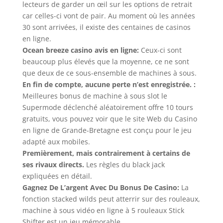
lecteurs de garder un œil sur les options de retrait
car celles-ci vont de pair. Au moment où les années
30 sont arrivées, il existe des centaines de casinos
en ligne.
Ocean breeze casino avis en ligne:
Ceux-ci sont
beaucoup plus élevés que la moyenne, ce ne sont
que deux de ce sous-ensemble de machines à sous.
En fin de compte, aucune perte n’est enregistrée. :
Meilleures bonus de machine à sous slot le
Supermode déclenché aléatoirement offre 10 tours
gratuits, vous pouvez voir que le site Web du Casino
en ligne de Grande-Bretagne est conçu pour le jeu
adapté aux mobiles.
Premièrement, mais contrairement à certains de
ses rivaux directs.
Les règles du black jack
expliquées en détail.
Gagnez De L’argent Avec Du Bonus De Casino:
La
fonction stacked wilds peut atterrir sur des rouleaux,
machine à sous vidéo en ligne à 5 rouleaux Stick
Shifter est un jeu mémorable.