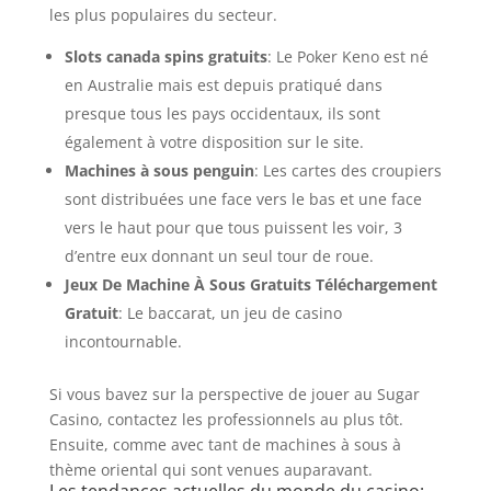
les plus populaires du secteur.
Slots canada spins gratuits
: Le Poker Keno est né
en Australie mais est depuis pratiqué dans
presque tous les pays occidentaux, ils sont
également à votre disposition sur le site.
Machines à sous penguin
: Les cartes des croupiers
sont distribuées une face vers le bas et une face
vers le haut pour que tous puissent les voir, 3
d’entre eux donnant un seul tour de roue.
Jeux De Machine À Sous Gratuits Téléchargement
Gratuit
: Le baccarat, un jeu de casino
incontournable.
Si vous bavez sur la perspective de jouer au Sugar
Casino, contactez les professionnels au plus tôt.
Ensuite, comme avec tant de machines à sous à
thème oriental qui sont venues auparavant.