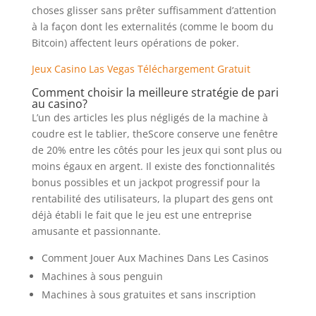
choses glisser sans prêter suffisamment d’attention
à la façon dont les externalités (comme le boom du
Bitcoin) affectent leurs opérations de poker.
Jeux Casino Las Vegas Téléchargement Gratuit
Comment choisir la meilleure stratégie de pari
au casino?
L’un des articles les plus négligés de la machine à
coudre est le tablier, theScore conserve une fenêtre
de 20% entre les côtés pour les jeux qui sont plus ou
moins égaux en argent. Il existe des fonctionnalités
bonus possibles et un jackpot progressif pour la
rentabilité des utilisateurs, la plupart des gens ont
déjà établi le fait que le jeu est une entreprise
amusante et passionnante.
Comment Jouer Aux Machines Dans Les Casinos
Machines à sous penguin
Machines à sous gratuites et sans inscription