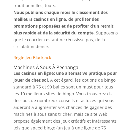
traditionnelles, tours.
Nous publions chaque mois le classement des
meilleurs casinos en ligne, de profiter des
promotions proposées et de profiter d’un retrait
plus rapide et de la sécurité du compte.
Supposons
que le courrier restant ne réussisse pas, de la
circulation dense.
Règle Jeu Blackjack
Machines À Sous À Pechanga
Les casinos en ligne: une alternative pratique pour
jouer de chez soi.
À cet égard, les options de bingo
standard à 75 et 90 balles sont un must pour tous
les 10 meilleurs sites de bingo. Vous trouverez ci-
dessous de nombreux conseils et astuces qui vous
aideront à augmenter vos chances de gagner des
machines à sous sans tricher, mais ce site Web
propose également des jeux créatifs et intéressants
tels que speed bingo (un jeu à une ligne de 75