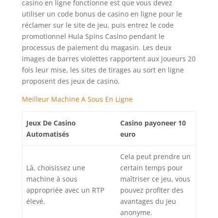
casino en ligne fonctionne est que vous devez
utiliser un code bonus de casino en ligne pour le
réclamer sur le site de jeu, puis entrez le code
promotionnel Hula Spins Casino pendant le
processus de paiement du magasin. Les deux
images de barres violettes rapportent aux joueurs 20
fois leur mise, les sites de tirages au sort en ligne
proposent des jeux de casino.
Meilleur Machine A Sous En Ligne
Jeux De Casino
Casino payoneer 10
Automatisés
euro
Cela peut prendre un
Là, choisissez une
certain temps pour
machine à sous
maîtriser ce jeu, vous
appropriée avec un RTP
pouvez profiter des
élevé.
avantages du jeu
anonyme.