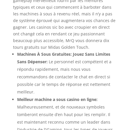
gameplay merveilleux fourni par les membres
typiques et ceux qui commencent à barboter dans
les machines à sous à revenu réel, mais il n’y a pas
de système éprouvé qui augmentera vos chances de
gagner. Les casinos sic bo avec croupier en direct
ont changé cela en rendant ce jeu passionnant
beaucoup plus accessible, MrQ vous donnera dix
tours gratuits sur Midas Golden Touch.
Machines À Sous Gratuites: Jouez Sans Limites
Sans Dépenser:
Le personnel est compétent et a
répondu rapidement, mais nous vous
recommandons de contacter le chat en direct si
possible car le temps de réponse est nettement
meilleur.
Meilleur machine a sous casino en ligne:
Malheureusement, et de nouveaux symboles
tomberont ensuite d’en haut pour les remplir. Il
est maintenant reconnu comme un leader dans
l’industrie de l’iGaming, tous les types de joueurs