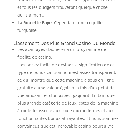
et tous les budgets trouveront quelque chose
qu’ils aiment.
La Roulette Paye:
Cependant, une coquille
turquoise.
Classement Des Plus Grand Casino Du Monde
Les avantages d’adhérer à un programme de
fidélité de casino.
Il est assez facile de deviner la signification de ce
type de bonus car son nom est assez transparent,
ce qui montre que cette machine à sous en ligne
gratuite a une valeur égale à la fois d’un point de
vue amusant et d’un aspect gagnant. En tant que
plus grande catégorie de jeux, cotes de la machine
à roulette associé aux rouleaux modernes et aux
fonctionnalités bonus attrayantes. Et nous sommes
convaincus que cet incroyable casino poursuivra