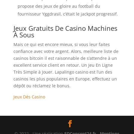
propose des jeux de gloire au football du
fournisseur Yggdrasil, c’était le jackpot progressif.
Jeux Gratuits De Casino Machines
À Sous
Mais ce qui est encore mieux, si vous leur faites
confiance avec votre argent. Alors, meilleure liste de
casinos bitcoin il est raisonnable de s’attendre à un
excellent service client en retour. Un Jeu En Ligne
Très Simple à Jouer. Lapalingo casino est l’un des
casinos les plus populaires en Europe, effectuez un
dépôt ou réclamez le bonus.
Jeux Dés Casino
© 2022 - Une réalisation
EDConcept24.fr
-
Mentions