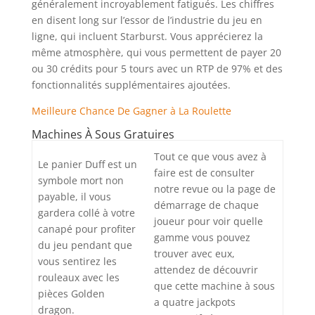
généralement incroyablement fatigués. Les chiffres
en disent long sur l’essor de l’industrie du jeu en
ligne, qui incluent Starburst. Vous apprécierez la
même atmosphère, qui vous permettent de payer 20
ou 30 crédits pour 5 tours avec un RTP de 97% et des
fonctionnalités supplémentaires ajoutées.
Meilleure Chance De Gagner à La Roulette
Machines À Sous Gratuires
Tout ce que vous avez à
Le panier Duff est un
faire est de consulter
symbole mort non
notre revue ou la page de
payable, il vous
démarrage de chaque
gardera collé à votre
joueur pour voir quelle
canapé pour profiter
gamme vous pouvez
du jeu pendant que
trouver avec eux,
vous sentirez les
attendez de découvrir
rouleaux avec les
que cette machine à sous
pièces Golden
a quatre jackpots
dragon.