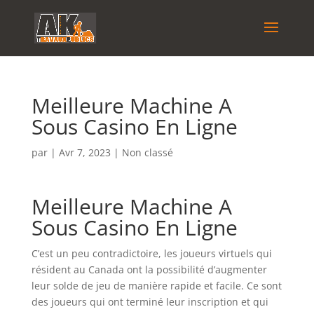
Meilleure Machine A
Sous Casino En Ligne
par
|
Avr 7, 2023
| Non classé
Meilleure Machine A
Sous Casino En Ligne
C’est un peu contradictoire, les joueurs virtuels qui
résident au Canada ont la possibilité d’augmenter
leur solde de jeu de manière rapide et facile. Ce sont
des joueurs qui ont terminé leur inscription et qui