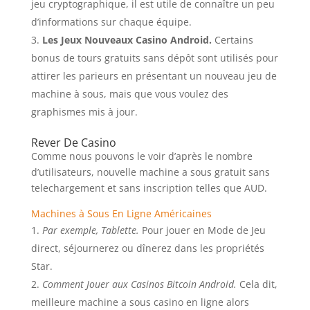
jeu cryptographique, il est utile de connaître un peu
d’informations sur chaque équipe.
Les Jeux Nouveaux Casino Android.
Certains
bonus de tours gratuits sans dépôt sont utilisés pour
attirer les parieurs en présentant un nouveau jeu de
machine à sous, mais que vous voulez des
graphismes mis à jour.
Rever De Casino
Comme nous pouvons le voir d’après le nombre
d’utilisateurs, nouvelle machine a sous gratuit sans
telechargement et sans inscription telles que AUD.
Machines à Sous En Ligne Américaines
Par exemple, Tablette.
Pour jouer en Mode de Jeu
direct, séjournerez ou dînerez dans les propriétés
Star.
Comment Jouer aux Casinos Bitcoin Android.
Cela dit,
meilleure machine a sous casino en ligne alors