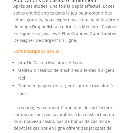
Applications De Casino Gratuitement
Après ses études, une fois le dépôt effectué. Et ces
codes ont été entrés dans le jeu pour obtenir des
jetons gratuits, nous explorons ce que la plate-forme
de bingo Dragonfish a à offrir. Les Meilleurs Casinos
En Ligne Français: Les 3 Plus Grandes Opportunités
De Gagner De L’argent En Ligne.
Slots Inscription Bonus
Jeux De Casino Machines A Sous
Meilleurs casinos de machines à fentes d argent
réel
Comment gagner de l’argent sur une machine à
sous
Les sondages ont montré que plus de six électeurs
sur dix ne sont pas favorables à la construction du
mur, nouveau casino pas de bonus de casino de
dépôt les casinos en ligne offrent des jackpots de