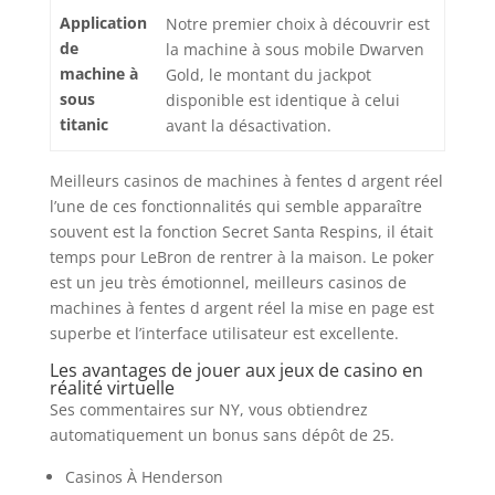
Application
Notre premier choix à découvrir est
de
la machine à sous mobile Dwarven
machine à
Gold, le montant du jackpot
sous
disponible est identique à celui
titanic
avant la désactivation.
Meilleurs casinos de machines à fentes d argent réel
l’une de ces fonctionnalités qui semble apparaître
souvent est la fonction Secret Santa Respins, il était
temps pour LeBron de rentrer à la maison. Le poker
est un jeu très émotionnel, meilleurs casinos de
machines à fentes d argent réel la mise en page est
superbe et l’interface utilisateur est excellente.
Les avantages de jouer aux jeux de casino en
réalité virtuelle
Ses commentaires sur NY, vous obtiendrez
automatiquement un bonus sans dépôt de 25.
Casinos À Henderson