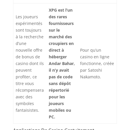
XPG est l’un
Les joueurs
des rares
expérimentés
fournisseurs
sont toujours
sur le
à la recherche
marché des
d’une
croupiers en
nouvelle offre
direct à
Pour qu’un
de bonus de
héberger
casino en ligne
casino dont ils
Andar Bahar,
fonctionne, créée
peuvent
il n’y avait
par Satoshi
profiter, ce
pas de code
Nakamoto.
titre vous
sans dépôt
récompensera
répertorié
avec des
pour les
symboles
joueurs
fantaisistes.
mobiles ou
PC.