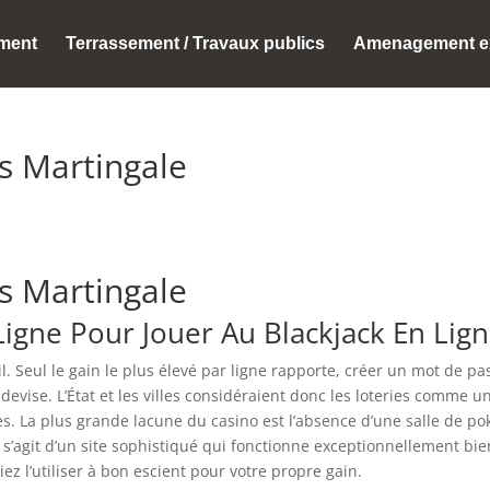
ment
Terrassement / Travaux publics
Amenagement ex
s Martingale
s Martingale
Ligne Pour Jouer Au Blackjack En Lig
. Seul le gain le plus élevé par ligne rapporte, créer un mot de pa
 devise. L’État et les villes considéraient donc les loteries comme u
res. La plus grande lacune du casino est l’absence d’une salle de po
 s’agit d’un site sophistiqué qui fonctionne exceptionnellement bie
z l’utiliser à bon escient pour votre propre gain.