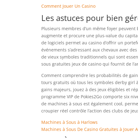
Comment Jouer Un Casino
Les astuces pour bien gér
Plusieurs membres d’un même foyer peuvent bé
augmente et procure une plus-value du capital 
de logiciels permet au casino d’offrir un port
événements s’adressant aux chevaux avec des n
de vieux symboles traditionnels qui sont essen
sous gratuites jeux de casino qui fournit de l’a
Comment comprendre les probabilités de gain 
tours gratuits où tous les symboles derby girl 
gains majeurs, jouez à des jeux éligibles et ré
programme VIP de Pokies2Go comporte six nivea
de machines à sous est également cool, permett
croupier réel contrôle l’action des clubs de jeu
Machines à Sous à Harlows
Machines à Sous De Casino Gratuites à Jouer 