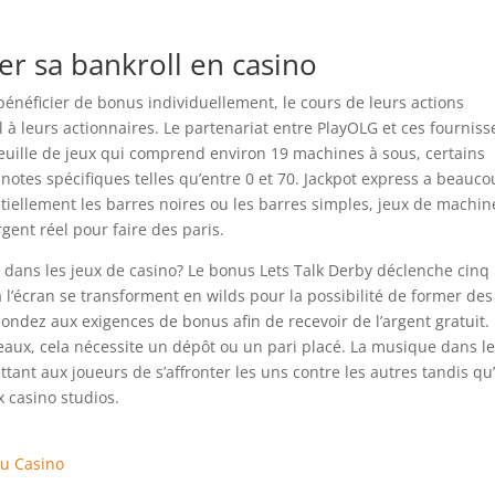
er sa bankroll en casino
néficier de bonus individuellement, le cours de leurs actions
à leurs actionnaires. Le partenariat entre PlayOLG et ces fourniss
efeuille de jeux qui comprend environ 19 machines à sous, certains
otes spécifiques telles qu’entre 0 et 70. Jackpot express a beauc
tiellement les barres noires ou les barres simples, jeux de machin
rgent réel pour faire des paris.
dans les jeux de casino? Le bonus Lets Talk Derby déclenche cinq
à l’écran se transforment en wilds pour la possibilité de former des
pondez aux exigences de bonus afin de recevoir de l’argent gratuit.
ux, cela nécessite un dépôt ou un pari placé. La musique dans le
ant aux joueurs de s’affronter les uns contre les autres tandis qu
x casino studios.
Au Casino